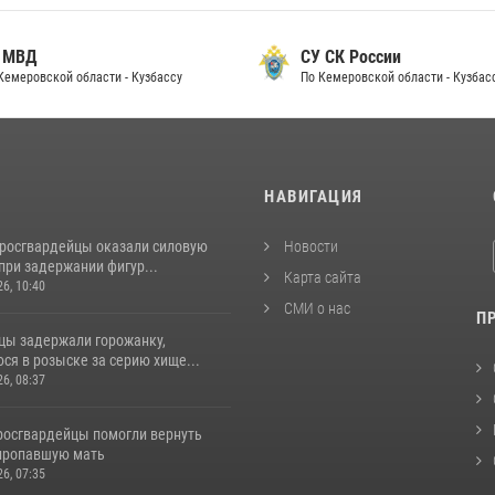
 МВД
СУ СК России
Кемеровской области - Кузбассу
По Кемеровской области - Кузбас
И
НАВИГАЦИЯ
 росгвардейцы оказали силовую
Новости
при задержании фигур...
Карта сайта
26, 10:40
СМИ о нас
П
цы задержали горожанку,
ся в розыске за серию хище...
26, 08:37
 росгвардейцы помогли вернуть
пропавшую мать
26, 07:35