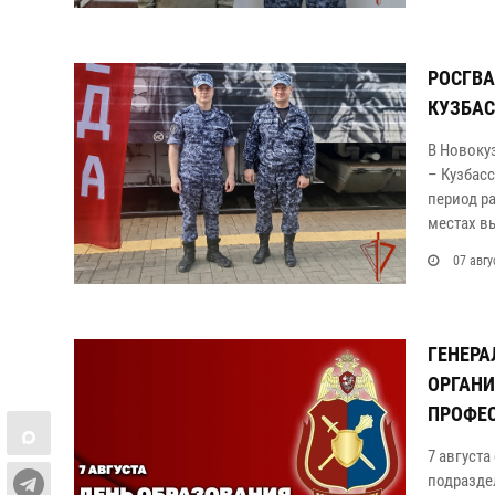
РОСГВА
КУЗБАС
В Новоку
– Кузбас
период р
местах в
07 авгу
ГЕНЕРА
ОРГАНИ
ПРОФЕ
7 август
подразде