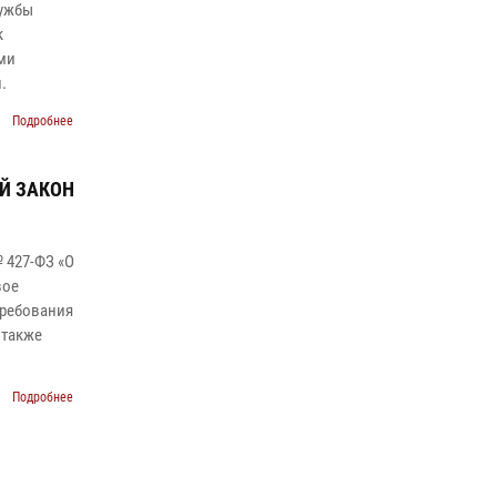
лужбы
к
ми
.
Подробнее
ЫЙ ЗАКОН
№ 427-ФЗ «О
вое
требования
 также
Подробнее