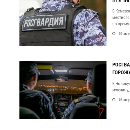
В Кемеро
местного
во время
06 авгу
РОСГВ
ГОРОЖ
В Новоку
мужчину,
06 авгу