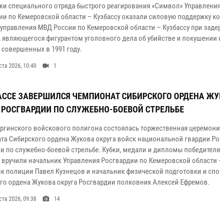
ки специального отряда быстрого реагирования «Символ» Управлени
ии по Кемеровской области – Кузбассу оказали силовую поддержку к
 управления МВД России по Кемеровской области – Кузбассу при зад
 являющегося фигурантом уголовного дела об убийстве и покушении 
 совершенных в 1991 году.
ста 2026, 10:40
1
АССЕ ЗАВЕРШИЛСЯ ЧЕМПИОНАТ СИБИРСКОГО ОРДЕНА Ж
 РОСГВАРДИИ ПО СЛУЖЕБНО-БОЕВОЙ СТРЕЛЬБЕ
Юргинского войскового полигона состоялась торжественная церемони
та Сибирского ордена Жукова округа войск национальной гвардии Р
и по служебно-боевой стрельбе. Кубки, медали и дипломы победител
 вручили начальник Управления Росгвардии по Кемеровской области 
к полиции Павел Кузнецов и начальник физической подготовки и спо
го ордена Жукова округа Росгвардии полковник Алексей Ефремов.
ста 2026, 09:38
14