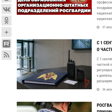
професси
поздрави
национал
национал
07 авгу
С 1 СЕ
О ЧАСТ
С 1 сентя
частной 
регулиро
к деятель
расширяе
06 авгу
РОСГВ
ПРИЧИН