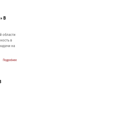
» В
й области
ность в
задачи на
Подробнее
В