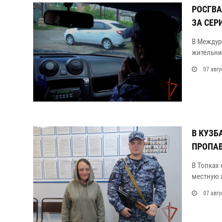
РОСГВА
ЗА СЕР
В Междур
жительни
07 авгу
В КУЗБ
ПРОПА
В Топках
местную 
07 авгу