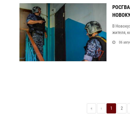
РОСГВА
НОВОКУ
В Новоку
жителя, 
06 авгу
«
‹
1
2