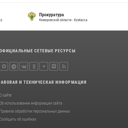
Прокуратура
су
Кемеровской области - Кузбасса
П
ОФИЦИАЛЬНЫЕ СЕТЕВЫЕ РЕСУРСЫ
РАВОВАЯ И ТЕХНИЧЕСКАЯ ИНФОРМАЦИЯ
О сайте
Об использовании информации сайта
Правила обработки персональных данных
Сообщить об ошибках