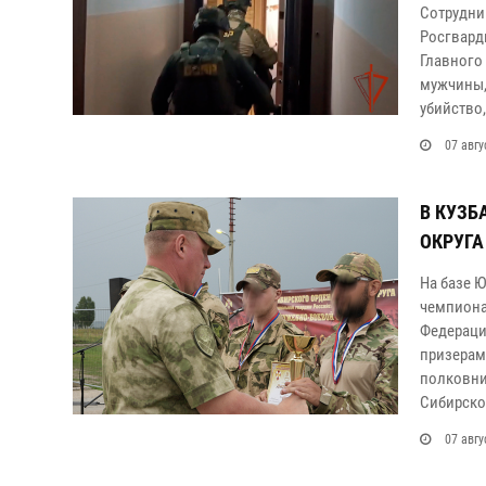
Сотрудни
Росгвард
Главного
мужчины,
убийство,
07 авгу
В КУЗБ
ОКРУГА
На базе 
чемпиона
Федераци
призерам
полковни
Сибирско
07 авгу