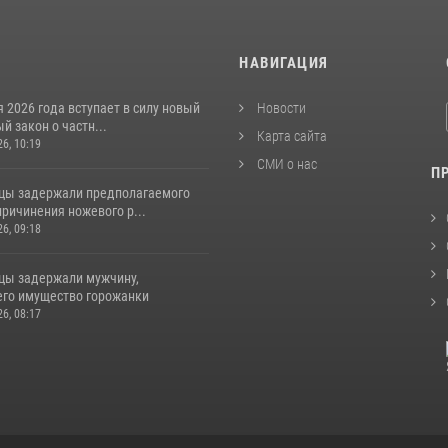
И
НАВИГАЦИЯ
я 2026 года вступает в силу новый
Новости
 закон о частн...
Карта сайта
26, 10:19
СМИ о нас
П
цы задержали предполагаемого
ричинения ножевого р...
26, 09:18
цы задержали мужчину,
го имущество горожанки
26, 08:17