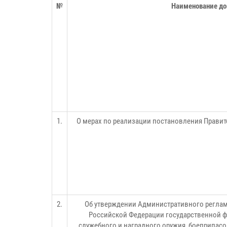
№
Наименование до
1.
О мерах по реализации постановления Правите
2.
Об утверждении Административного реглам
Российской Федерации государственной ф
служебного и наградного оружия, боеприпасо