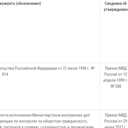
кумента (обозначение)
Сведения об
утверждении
льства Российской Федерации от 21 июля 1998 г. №
Приказ МВД
814
России от 12
апреля 1999 г
№ 288
ента исполнения Министерством внутренних дел
Приказ МВД
ункции по контролю за оборотом гражданского,
России от 29
в, патронов к оружию, сохранностью и техническим
июня 2012 г.