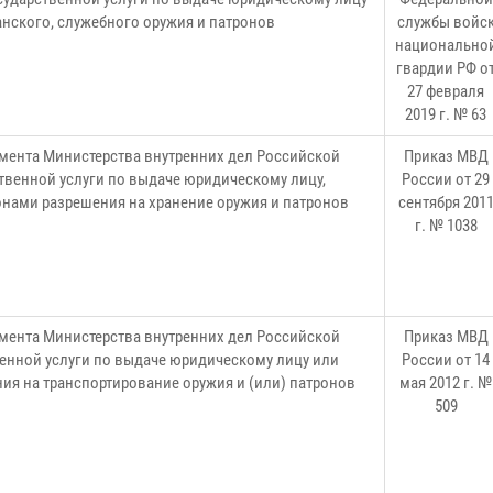
нского, служебного оружия и патронов
службы войс
национально
гвардии РФ о
27 февраля
2019 г. № 63
мента Министерства внутренних дел Российской
Приказ МВД
венной услуги по выдаче юридическому лицу,
России от 29
нами разрешения на хранение оружия и патронов
сентября 201
г. № 1038
мента Министерства внутренних дел Российской
Приказ МВД
енной услуги по выдаче юридическому лицу или
России от 14
я на транспортирование оружия и (или) патронов
мая 2012 г. №
509