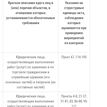
Краткое описание круга лиц и
Указание на
(или) перечня объектов, в
структурные
отношении которых
единицы акта,
устанавливаются обязательные
соблюдение
требования
которых
оценивается при
проведении
мероприятий
по контролю
Юридические лица,
Пункт 67, 114-195
осуществляющие выполнение
.
работ (услуг) по хранению и по
торговле гражданским и
служебным оружием (его
основных частей) и патронов (их
составных частей)
Юридические лица,
Пункты 4-8, 21-27,
осуществляющие выполнение
31-81, 83, 86-88, 95-
работ (услуг) по хранению и по
111