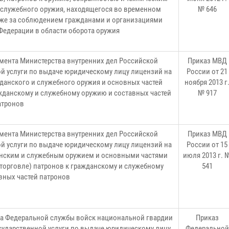
 служебного оружия, находящегося во временном
№ 646
акже за соблюдением гражданами и организациями
Федерации в области оборота оружия
мента Министерства внутренних дел Российской
Приказ МВД
й услуги по выдаче юридическому лицу лицензий на
России от 21
данского и служебного оружия и основных частей
ноября 2013 г
ажданскому и служебному оружию и составных частей
№ 917
атронов
мента Министерства внутренних дел Российской
Приказ МВД
й услуги по выдаче юридическому лицу лицензий на
России от 15
данским и служебным оружием и основными частями
июля 2013 г. 
(торговле) патронов к гражданскому и служебному
541
вных частей патронов
а Федеральной службы войск национальной гвардии
Приказ
ударственной услуги по выдаче юридическому лицу
Федеральной