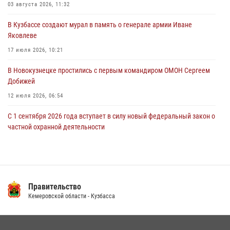
03 августа 2026, 11:32
06 августа 2026, 08:17
1
В Кузбассе создают мурал в память о генерале армии Иване
Росгвардейцы пресекли противоправные действия и защитили
Яковлеве
новокузнечанку от агрессивного знакомого
17 июля 2026, 10:21
06 августа 2026, 07:16
В Новокузнецке простились с первым командиром ОМОН Сергеем
Добижей
12 июля 2026, 06:54
С 1 сентября 2026 года вступает в силу новый федеральный закон о
частной охранной деятельности
06 августа 2026, 10:19
Росгвардейцы задержали горожанина, воспользовавшегося
мотоциклом без разрешения владельца
Правительство
14 июля 2026, 08:52
1
Кемеровской области - Кузбасса
Кузбасский спецназ принял участие в сборе снайперов Сибирского
округа Росгвардии