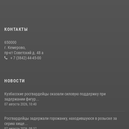
24 июля 2026, 10:35
3
Сотрудники ОМОН «Оберег» провели встречу с воспитанниками
детского дома в рамках всероссийской акции
20 июля 2026, 10:54
2
КОНТАКТЫ
Росгвардейцы задержали мужчину, вырвавшего у горожанки пакет
650000
с покупками
г. Кемерово,
пр-кт Советский д. 48 а
20 июля 2026, 08:52
1
+ 7 (3842) 44-45-00
НОВОСТИ
Кузбасские росгвардейцы оказали силовую поддержку при
задержании фигур...
07 августа 2026, 10:40
Росгвардейцы задержали горожанку, находившуюся в розыске за
серию хище...
07 августа 2026, 08:37