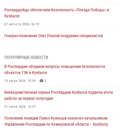
Росгвардейцы обеспечили безопасность «Поезда Победы» в
Кузбассе
07 августа 2026, 06:33
Генерал-полковник Олег Плохой поздравил специалистов
организационно-штатных подразделений Росгвардии с
профессиональным праздником
07 августа 2026, 05:32
ПОПУЛЯРНЫЕ НОВОСТИ
В Росгвардии обсудили вопросы повышения безопасности
С 1 сентября 2026 года вступает в силу новый федеральный закон о
объектов ТЭК в Кузбассе
частной охранной деятельности
14 июля 2026, 10:54
2
06 августа 2026, 10:19
Вневедомственная охрана Росгвардии Кузбасса подвела итоги
Росгвардейцы задержали предполагаемого виновника причинения
работы за первое полугодие
ножевого ранения кемеровчанину
21 июля 2026, 10:57
06 августа 2026, 09:18
Полковник полиции Павел Кузнецов назначен начальником
Росгвардейцы задержали мужчину, повредившего имущество
Управления Росгвардии по Кемеровской области – Кузбассу
горожанки