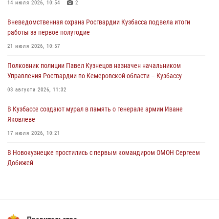
14 июля 2026, 10:54
2
06 августа 2026, 09:18
Вневедомственная охрана Росгвардии Кузбасса подвела итоги
Росгвардейцы задержали мужчину, повредившего имущество
работы за первое полугодие
горожанки
21 июля 2026, 10:57
06 августа 2026, 08:17
1
Полковник полиции Павел Кузнецов назначен начальником
Росгвардейцы пресекли противоправные действия и защитили
Управления Росгвардии по Кемеровской области – Кузбассу
новокузнечанку от агрессивного знакомого
03 августа 2026, 11:32
06 августа 2026, 07:16
В Кузбассе создают мурал в память о генерале армии Иване
Яковлеве
17 июля 2026, 10:21
В Новокузнецке простились с первым командиром ОМОН Сергеем
Добижей
12 июля 2026, 06:54
Росгвардейцы задержали горожанина, воспользовавшегося
мотоциклом без разрешения владельца