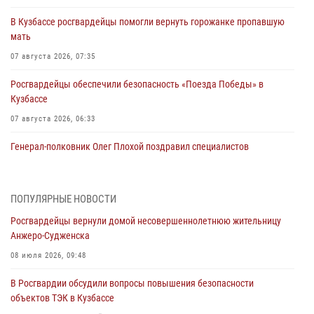
В Кузбассе росгвардейцы помогли вернуть горожанке пропавшую
мать
07 августа 2026, 07:35
Росгвардейцы обеспечили безопасность «Поезда Победы» в
Кузбассе
07 августа 2026, 06:33
Генерал-полковник Олег Плохой поздравил специалистов
организационно-штатных подразделений Росгвардии с
профессиональным праздником
07 августа 2026, 05:32
ПОПУЛЯРНЫЕ НОВОСТИ
Росгвардейцы вернули домой несовершеннолетнюю жительницу
С 1 сентября 2026 года вступает в силу новый федеральный закон о
Анжеро-Судженска
частной охранной деятельности
08 июля 2026, 09:48
06 августа 2026, 10:19
В Росгвардии обсудили вопросы повышения безопасности
Росгвардейцы задержали предполагаемого виновника причинения
объектов ТЭК в Кузбассе
ножевого ранения кемеровчанину