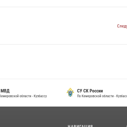
След
 МВД
СУ СК России
Кемеровской области - Кузбассу
По Кемеровской области - Кузбас
И
НАВИГАЦИЯ