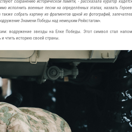
ствуют сохранению исторической памяти, - рассказала куратор кадетс
мо исполнить военные песни на определённых этапах, назвать Героев
 также собрать картину из фрагментов одной из фотографий, запечатле
, водружение Знамени Победы над немецким Рейхстагом».
ким: водружение звезды на Елке Победы. Этот символ стал напо
и чтить историю своей страны.