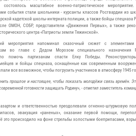
с» состоялось масштабное военно-патриотическое мероприятие
ами события стали школьники - курсанты классов Росгвардии из ш
орской кадетской школы-интерната полиции, а также бойцы спецназа 
сле ОМОН, СОБР, представители «Движения Первых», а также реко
сторического центра «Патриоты земли Тяжинской».
й мероприятия напоминал сказочный сюжет с элементами 
кам во главе с Дедом Морозом специального назначения Р
яло помочь партизанам спасти Елку Победы. Реконструкто
мейцев и бойцы спецназа, оснащённые как современным вооружен
али все возможное, чтобы погрузить участников в атмосферу 1945 го
ить прошлое и настоящее, чтобы показать молодёжи связь времён. Эт
 современной готовности защищать Родину», - отметил заместитель коман
азартом и ответственностью преодолевали огненно-штурмовую пол
ипасов, эвакуация «раненых», оказание первой помощи, перепо
сё это происходило на фоне стрельбы холостыми боеприпасами, взр