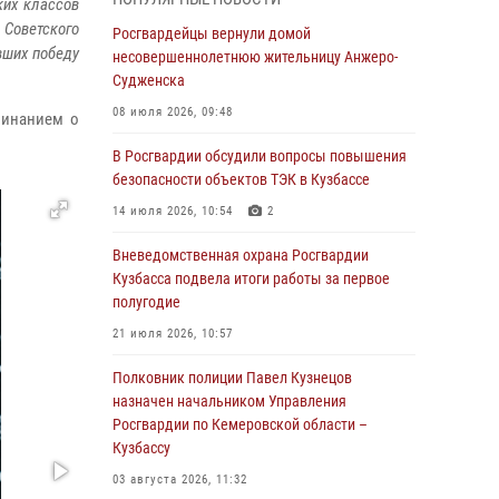
ких классов
бронзу чемпионата России по парашютно-
 Советского
атлетическому многоборью
Росгвардейцы вернули домой
вших победу
несовершеннолетнюю жительницу Анжеро-
04 августа 2026, 10:48
2
Судженска
Кузбассовцы высоко оценили качество
08 июля 2026, 09:48
минанием о
предоставления государственных услуг
подразделениями ЛРР Росгвардии
В Росгвардии обсудили вопросы повышения
безопасности объектов ТЭК в Кузбассе
04 августа 2026, 09:42
14 июля 2026, 10:54
2
Росгвардейцы помогли разыскать троих
юных путешественников из Новокузнецка
Вневедомственная охрана Росгвардии
Кузбасса подвела итоги работы за первое
04 августа 2026, 08:42
полугодие
Росгвардейцы задержали нарушителя
21 июля 2026, 10:57
общественного порядка в охраняемой
кемеровской гостинице
Полковник полиции Павел Кузнецов
назначен начальником Управления
04 августа 2026, 07:41
Росгвардии по Кемеровской области –
Кузбассу
Кемеровские росгвардейцы пресекли
попытку хищения товара путем подмены
03 августа 2026, 11:32
ценника (ВИДЕО)