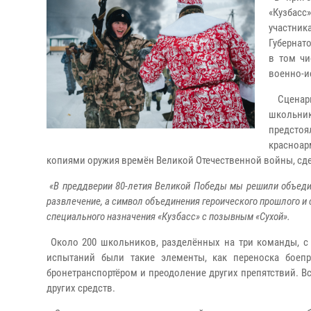
«Кузбас
участник
Губернат
в том чи
военно-и
Сценари
школьни
предсто
красноар
копиями оружия времён Великой Отечественной войны, сдел
«В преддверии 80-летия Великой Победы мы решили объедин
развлечение, а символ объединения героического прошлого и
специального назначения «Кузбасс» с позывным «Сухой».
Около 200 школьников, разделённых на три команды, с 
испытаний были такие элементы, как переноска боепр
бронетранспортёром и преодоление других препятствий. В
других средств.