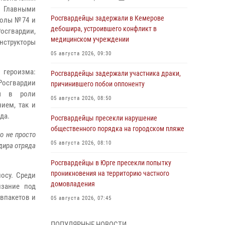
. Главными
Росгвардейцы задержали в Кемерове
колы №74 и
дебошира, устроившего конфликт в
Росгвардии,
медицинском учреждении
нструкторы
05 августа 2026, 09:30
героизма:
Росгвардейцы задержали участника драки,
осгвардии
причинившего побои оппоненту
ры в роли
05 августа 2026, 08:50
ием, так и
да.
Росгвардейцы пресекли нарушение
общественного порядка на городском пляже
о не просто
05 августа 2026, 08:10
дира отряда
Росгвардейцы в Юрге пресекли попытку
проникновения на территорию частного
осу. Среди
домовладения
лзание под
ывпакетов и
05 августа 2026, 07:45
Сотрудник кузбасского СОБР завоевал
ПОПУЛЯРНЫЕ НОВОСТИ