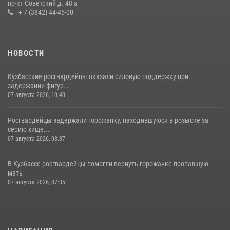
пр-кт Советский д. 48 а
20 июля 2026, 08:52
1
+ 7 (3842) 44-45-00
НОВОСТИ
Кузбасские росгвардейцы оказали силовую поддержку при
задержании фигур...
07 августа 2026, 10:40
Росгвардейцы задержали горожанку, находившуюся в розыске за
серию хище...
07 августа 2026, 08:37
В Кузбассе росгвардейцы помогли вернуть горожанке пропавшую
мать
07 августа 2026, 07:35