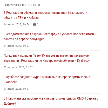
07 августа 2026, 05:32
ПОПУЛЯРНЫЕ НОВОСТИ
В Росгвардии обсудили вопросы повышения безопасности
С 1 сентября 2026 года вступает в силу новый федеральный закон о
объектов ТЭК в Кузбассе
частной охранной деятельности
14 июля 2026, 10:54
2
06 августа 2026, 10:19
Вневедомственная охрана Росгвардии Кузбасса подвела итоги
Росгвардейцы задержали предполагаемого виновника причинения
работы за первое полугодие
ножевого ранения кемеровчанину
21 июля 2026, 10:57
06 августа 2026, 09:18
Полковник полиции Павел Кузнецов назначен начальником
Росгвардейцы задержали мужчину, повредившего имущество
Управления Росгвардии по Кемеровской области – Кузбассу
горожанки
03 августа 2026, 11:32
06 августа 2026, 08:17
1
В Кузбассе создают мурал в память о генерале армии Иване
Росгвардейцы пресекли противоправные действия и защитили
Яковлеве
новокузнечанку от агрессивного знакомого
17 июля 2026, 10:21
06 августа 2026, 07:16
В Новокузнецке простились с первым командиром ОМОН Сергеем
Добижей