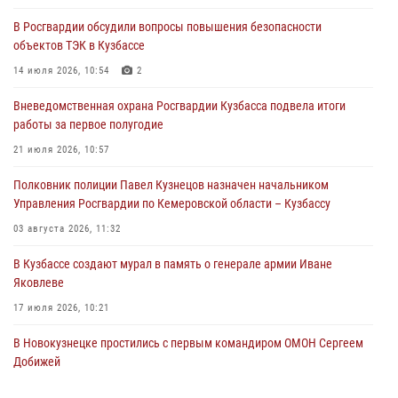
В Росгвардии обсудили вопросы повышения безопасности
Росгвардейцы задержали предполагаемого виновника причинения
объектов ТЭК в Кузбассе
ножевого ранения кемеровчанину
14 июля 2026, 10:54
2
06 августа 2026, 09:18
Вневедомственная охрана Росгвардии Кузбасса подвела итоги
Росгвардейцы задержали мужчину, повредившего имущество
работы за первое полугодие
горожанки
21 июля 2026, 10:57
06 августа 2026, 08:17
1
Полковник полиции Павел Кузнецов назначен начальником
Росгвардейцы пресекли противоправные действия и защитили
Управления Росгвардии по Кемеровской области – Кузбассу
новокузнечанку от агрессивного знакомого
03 августа 2026, 11:32
06 августа 2026, 07:16
В Кузбассе создают мурал в память о генерале армии Иване
Яковлеве
17 июля 2026, 10:21
В Новокузнецке простились с первым командиром ОМОН Сергеем
Добижей
12 июля 2026, 06:54