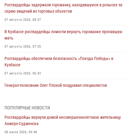
Росгвардейцы задержали горожанку, находившуюся в розыске за
серию хищений из торговых объектов
07 августа 2026, 08:37
В Кузбассе росгвардейцы помогли вернуть горожанке пропавшую
мать
07 августа 2026, 07:35
Росгвардейцы обеспечили безопасность «Поезда Победы» в
Кузбассе
07 августа 2026, 06:33
Генерал-полковник Олег Плохой поздравил специалистов
организационно-штатных подразделений Росгвардии с
профессиональным праздником
07 августа 2026, 05:32
ПОПУЛЯРНЫЕ НОВОСТИ
Росгвардейцы вернули домой несовершеннолетнюю жительницу
С 1 сентября 2026 года вступает в силу новый федеральный закон о
Анжеро-Судженска
частной охранной деятельности
08 июля 2026, 09:48
06 августа 2026, 10:19