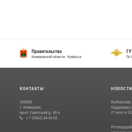
Правительство
ГУ
Кемеровской области - Кузбасса
По 
КОНТАКТЫ
НОВОСТ
650000
Кузбасские
г. Кемерово,
поддержку 
пр-кт Советский д. 48 а
07 августа 20
+ 7 (3842) 44-45-00
Росгвардей