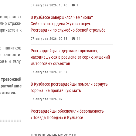
07 августа 2026, 10:40
1
ивоправных
В Кузбассе завершился чемпионат
ртир стражи
Сибирского ордена Жукова округа
ричастен к
Росгвардии по служебно-боевой стрельбе
07 августа 2026, 09:38
14
х напитков
Росгвардейцы задержали горожанку,
 ревности.
находившуюся в розыске за серию хищений
ве и телу.
из торговых объектов
07 августа 2026, 08:37
 тревожной
В Кузбассе росгвардейцы помогли вернуть
 кратчайшие
горожанке пропавшую мать
шителей.
07 августа 2026, 07:35
Росгвардейцы обеспечили безопасность
«Поезда Победы» в Кузбассе
07 августа 2026, 06:33
ПОПУЛЯРНЫЕ НОВОСТИ