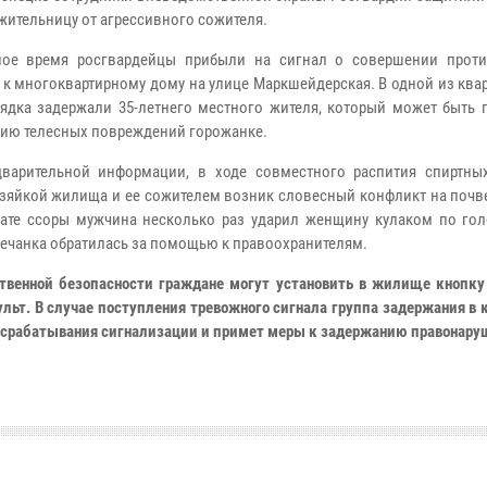
жительницу от агрессивного сожителя.
ое время росгвардейцы прибыли на сигнал о совершении прот
 к многоквартирному дому на улице Маркшейдерская. В одной из ква
ядка задержали 35-летнего местного жителя, который может быть п
ию телесных повреждений горожанке.
варительной информации, в ходе совместного распития спиртны
зяйкой жилища и ее сожителем возник словесный конфликт на почве
тате ссоры мужчина несколько раз ударил женщину кулаком по голо
ечанка обратилась за помощью к правоохранителям.
твенной безопасности граждане могут установить в жилище кнопку
льт. В случае поступления тревожного сигнала группа задержания в
у срабатывания сигнализации и примет меры к задержанию правонару