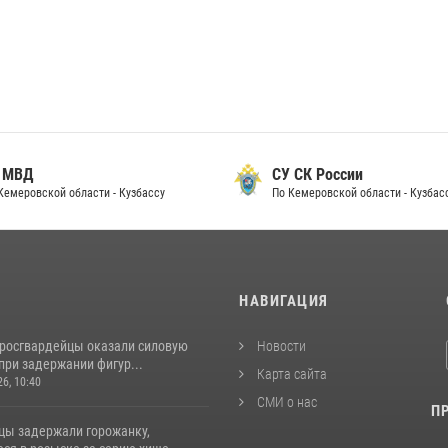
 МВД
СУ СК России
Кемеровской области - Кузбассу
По Кемеровской области - Кузбас
И
НАВИГАЦИЯ
 росгвардейцы оказали силовую
Новости
при задержании фигур...
Карта сайта
26, 10:40
СМИ о нас
П
цы задержали горожанку,