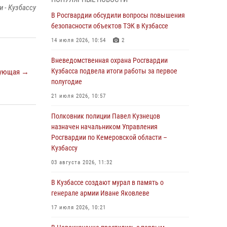
Генерал-полковник Олег Плохой поздравил
 - Кузбассу
специалистов организационно-штатных
В Росгвардии обсудили вопросы повышения
подразделений Росгвардии с
безопасности объектов ТЭК в Кузбассе
профессиональным праздником
14 июля 2026, 10:54
2
07 августа 2026, 05:32
Вневедомственная охрана Росгвардии
С 1 сентября 2026 года вступает в силу новый
Кузбасса подвела итоги работы за первое
ующая →
федеральный закон о частной охранной
полугодие
деятельности
21 июля 2026, 10:57
06 августа 2026, 10:19
Полковник полиции Павел Кузнецов
Росгвардейцы задержали предполагаемого
назначен начальником Управления
виновника причинения ножевого ранения
Росгвардии по Кемеровской области –
кемеровчанину
Кузбассу
06 августа 2026, 09:18
03 августа 2026, 11:32
Росгвардейцы задержали мужчину,
В Кузбассе создают мурал в память о
повредившего имущество горожанки
генерале армии Иване Яковлеве
06 августа 2026, 08:17
1
17 июля 2026, 10:21
Росгвардейцы пресекли противоправные