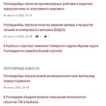
Росгвардейцы пресекли противоправные действия и защитили
новокузнечанку от агрессивного знакомого
06 августа 2026, 07:16
Росгвардейцы пресекли попытку хищения одежды и продуктов
питания из кемеровского магазина (ВИДЕО)
06 августа 2026, 06:08
1
1
В Кузбассе стартовал чемпионат Сибирского ордена Жукова округа
Росгвардии по служебно-боевой стрельбе
05 августа 2026, 10:53
7
Росгвардейцы задержали в Кемерове дебошира, устроившего
ПОПУЛЯРНЫЕ НОВОСТИ
конфликт в медицинском учреждении
Росгвардейцы вернули домой несовершеннолетнюю жительницу
05 августа 2026, 09:30
Анжеро-Судженска
Росгвардейцы задержали участника драки, причинившего побои
08 июля 2026, 09:48
оппоненту
В Росгвардии обсудили вопросы повышения безопасности
05 августа 2026, 08:50
объектов ТЭК в Кузбассе