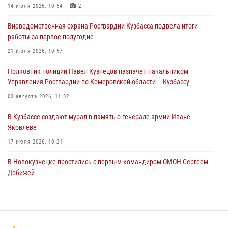
Росгвардейцы пресекли нарушение общественного порядка на
14 июля 2026, 10:54
2
городском пляже
Вневедомственная охрана Росгвардии Кузбасса подвела итоги
05 августа 2026, 08:10
работы за первое полугодие
Росгвардейцы в Юрге пресекли попытку проникновения на
21 июля 2026, 10:57
территорию частного домовладения
Полковник полиции Павел Кузнецов назначен начальником
05 августа 2026, 07:45
Управления Росгвардии по Кемеровской области – Кузбассу
03 августа 2026, 11:32
В Кузбассе создают мурал в память о генерале армии Иване
Яковлеве
17 июля 2026, 10:21
В Новокузнецке простились с первым командиром ОМОН Сергеем
Добижей
12 июля 2026, 06:54
Росгвардейцы задержали горожанина, воспользовавшегося
мотоциклом без разрешения владельца