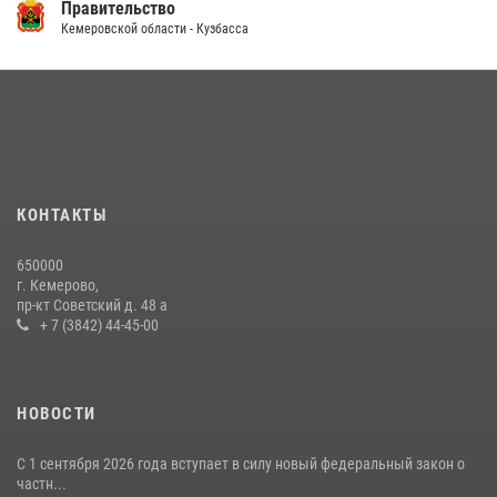
Правительство
14 июля 2026, 08:52
1
Кемеровской области - Кузбасса
Кузбасский спецназ принял участие в сборе снайперов Сибирского
округа Росгвардии
24 июля 2026, 10:35
3
Росгвардейцы задержали мужчину, вырвавшего у горожанки пакет
с покупками
20 июля 2026, 08:52
1
КОНТАКТЫ
Росгвардейцы задержали новокузнечанку при попытке вынести из
650000
гипермаркета товары на 13 тысяч рублей (ВИДЕО)
г. Кемерово,
пр-кт Советский д. 48 а
16 июля 2026, 06:43
1
1
+ 7 (3842) 44-45-00
НОВОСТИ
С 1 сентября 2026 года вступает в силу новый федеральный закон о
частн...