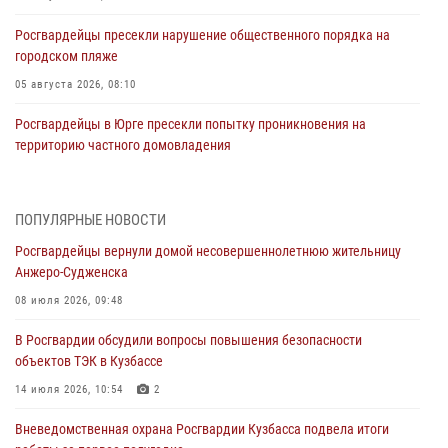
Росгвардейцы пресекли нарушение общественного порядка на
городском пляже
05 августа 2026, 08:10
Росгвардейцы в Юрге пресекли попытку проникновения на
территорию частного домовладения
05 августа 2026, 07:45
Сотрудник кузбасского СОБР завоевал бронзу чемпионата России
ПОПУЛЯРНЫЕ НОВОСТИ
по парашютно-атлетическому многоборью
Росгвардейцы вернули домой несовершеннолетнюю жительницу
04 августа 2026, 10:48
2
Анжеро-Судженска
Кузбассовцы высоко оценили качество предоставления
08 июля 2026, 09:48
государственных услуг подразделениями ЛРР Росгвардии
В Росгвардии обсудили вопросы повышения безопасности
04 августа 2026, 09:42
объектов ТЭК в Кузбассе
Росгвардейцы помогли разыскать троих юных путешественников из
14 июля 2026, 10:54
2
Новокузнецка
Вневедомственная охрана Росгвардии Кузбасса подвела итоги
04 августа 2026, 08:42