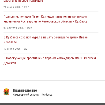
работы за первое полугодие
Росгвардейцы задержали нарушителя общественного порядка в
21 июля 2026, 10:57
охраняемой кемеровской гостинице
Полковник полиции Павел Кузнецов назначен начальником
04 августа 2026, 07:41
Управления Росгвардии по Кемеровской области – Кузбассу
03 августа 2026, 11:32
В Кузбассе создают мурал в память о генерале армии Иване
Яковлеве
17 июля 2026, 10:21
В Новокузнецке простились с первым командиром ОМОН Сергеем
Добижей
12 июля 2026, 06:54
Росгвардейцы задержали горожанина, воспользовавшегося
мотоциклом без разрешения владельца
Правительство
14 июля 2026, 08:52
1
Кемеровской области - Кузбасса
Кузбасский спецназ принял участие в сборе снайперов Сибирского
округа Росгвардии