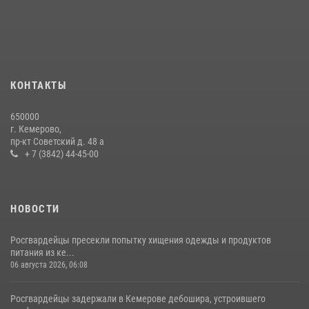
24 июля 2026, 10:35
3
Росгвардейцы задержали мужчину, вырвавшего у горожанки пакет
с покупками
20 июля 2026, 08:52
1
КОНТАКТЫ
Росгвардейцы задержали новокузнечанку при попытке вынести из
650000
гипермаркета товары на 13 тысяч рублей (ВИДЕО)
г. Кемерово,
пр-кт Советский д. 48 а
16 июля 2026, 06:43
1
1
+ 7 (3842) 44-45-00
НОВОСТИ
Росгвардейцы пресекли попытку хищения одежды и продуктов
питания из ке...
06 августа 2026, 06:08
Росгвардейцы задержали в Кемерове дебошира, устроившего