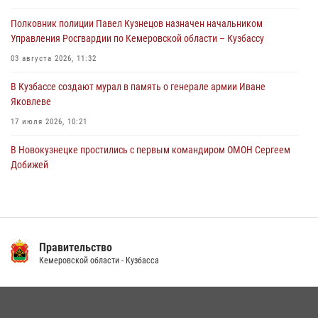
путем подмены ценника (ВИДЕО)
Полковник полиции Павел Кузнецов назначен начальником
04 августа 2026, 06:32
1
Управления Росгвардии по Кемеровской области – Кузбассу
03 августа 2026, 11:32
В Кузбассе создают мурал в память о генерале армии Иване
Яковлеве
17 июля 2026, 10:21
В Новокузнецке простились с первым командиром ОМОН Сергеем
Добижей
12 июля 2026, 06:54
Росгвардейцы задержали горожанина, воспользовавшегося
мотоциклом без разрешения владельца
Правительство
14 июля 2026, 08:52
1
Кемеровской области - Кузбасса
Кузбасский спецназ принял участие в сборе снайперов Сибирского
округа Росгвардии
24 июля 2026, 10:35
3