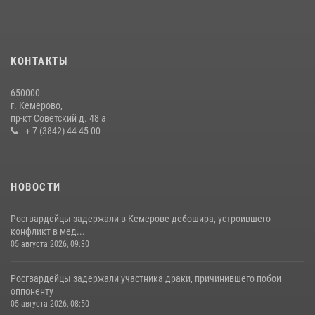
Росгвардейцы задержали мужчину, вырвавшего у горожанки пакет
с покупками
20 июля 2026, 08:52
1
КОНТАКТЫ
Росгвардейцы задержали новокузнечанку при попытке вынести из
650000
гипермаркета товары на 13 тысяч рублей (ВИДЕО)
г. Кемерово,
пр-кт Советский д. 48 а
16 июля 2026, 06:43
1
1
+ 7 (3842) 44-45-00
НОВОСТИ
Росгвардейцы задержали в Кемерове дебошира, устроившего
конфликт в мед...
05 августа 2026, 09:30
Росгвардейцы задержали участника драки, причинившего побои
оппоненту
05 августа 2026, 08:50