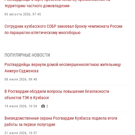
территорию частного домовладения
05 августа 2026, 07:45
Сотрудник кузбасского СОБР завоевал бронзу чемпионата России
по парашютно-атлетическому многоборью
04 августа 2026, 10:48
2
Кузбассовцы высоко оценили качество предоставления
ПОПУЛЯРНЫЕ НОВОСТИ
государственных услуг подразделениями ЛРР Росгвардии
Росгвардейцы вернули домой несовершеннолетнюю жительницу
04 августа 2026, 09:42
Анжеро-Судженска
Росгвардейцы помогли разыскать троих юных путешественников из
08 июля 2026, 09:48
Новокузнецка
В Росгвардии обсудили вопросы повышения безопасности
04 августа 2026, 08:42
объектов ТЭК в Кузбассе
Росгвардейцы задержали нарушителя общественного порядка в
14 июля 2026, 10:54
2
охраняемой кемеровской гостинице
Вневедомственная охрана Росгвардии Кузбасса подвела итоги
04 августа 2026, 07:41
работы за первое полугодие
Кемеровские росгвардейцы пресекли попытку хищения товара
21 июля 2026, 10:57