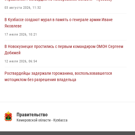
горожанки
03 августа 2026, 11:32
06 августа 2026, 08:17
1
В Кузбассе создают мурал в память о генерале армии Иване
Росгвардейцы пресекли противоправные действия и защитили
Яковлеве
новокузнечанку от агрессивного знакомого
17 июля 2026, 10:21
06 августа 2026, 07:16
В Новокузнецке простились с первым командиром ОМОН Сергеем
Добижей
12 июля 2026, 06:54
Росгвардейцы задержали горожанина, воспользовавшегося
мотоциклом без разрешения владельца
14 июля 2026, 08:52
1
Кузбасский спецназ принял участие в сборе снайперов Сибирского
округа Росгвардии
Правительство
24 июля 2026, 10:35
3
Кемеровской области - Кузбасса
С 1 сентября 2026 года вступает в силу новый федеральный закон о
частной охранной деятельности