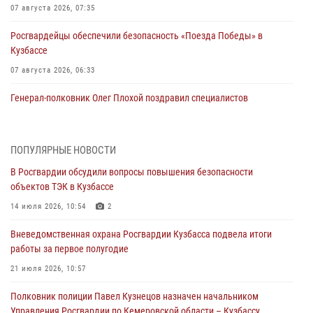
07 августа 2026, 07:35
Росгвардейцы обеспечили безопасность «Поезда Победы» в
Кузбассе
07 августа 2026, 06:33
Генерал-полковник Олег Плохой поздравил специалистов
организационно-штатных подразделений Росгвардии с
профессиональным праздником
07 августа 2026, 05:32
ПОПУЛЯРНЫЕ НОВОСТИ
В Росгвардии обсудили вопросы повышения безопасности
С 1 сентября 2026 года вступает в силу новый федеральный закон о
объектов ТЭК в Кузбассе
частной охранной деятельности
14 июля 2026, 10:54
2
06 августа 2026, 10:19
Вневедомственная охрана Росгвардии Кузбасса подвела итоги
Росгвардейцы задержали предполагаемого виновника причинения
работы за первое полугодие
ножевого ранения кемеровчанину
21 июля 2026, 10:57
06 августа 2026, 09:18
Полковник полиции Павел Кузнецов назначен начальником
Росгвардейцы задержали мужчину, повредившего имущество
Управления Росгвардии по Кемеровской области – Кузбассу