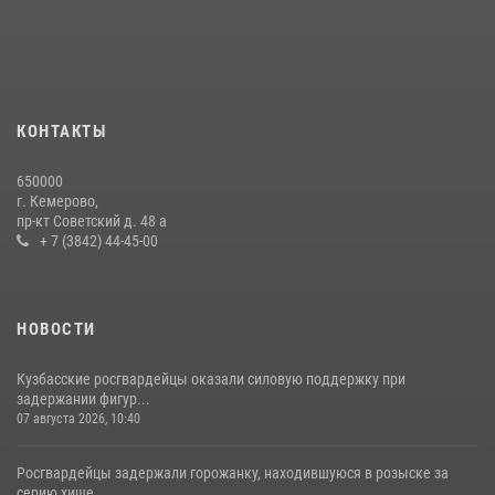
06 августа 2026, 10:19
Росгвардейцы задержали мужчину, вырвавшего у горожанки пакет
с покупками
20 июля 2026, 08:52
1
КОНТАКТЫ
Росгвардейцы задержали новокузнечанку при попытке вынести из
650000
гипермаркета товары на 13 тысяч рублей (ВИДЕО)
г. Кемерово,
пр-кт Советский д. 48 а
16 июля 2026, 06:43
1
1
+ 7 (3842) 44-45-00
НОВОСТИ
Кузбасские росгвардейцы оказали силовую поддержку при
задержании фигур...
07 августа 2026, 10:40
Росгвардейцы задержали горожанку, находившуюся в розыске за
серию хище...