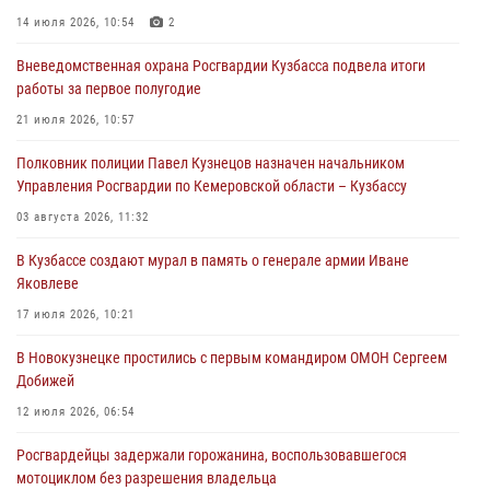
14 июля 2026, 10:54
2
06 августа 2026, 10:19
Вневедомственная охрана Росгвардии Кузбасса подвела итоги
Росгвардейцы задержали предполагаемого виновника причинения
работы за первое полугодие
ножевого ранения кемеровчанину
21 июля 2026, 10:57
06 августа 2026, 09:18
Полковник полиции Павел Кузнецов назначен начальником
Росгвардейцы задержали мужчину, повредившего имущество
Управления Росгвардии по Кемеровской области – Кузбассу
горожанки
03 августа 2026, 11:32
06 августа 2026, 08:17
1
В Кузбассе создают мурал в память о генерале армии Иване
Росгвардейцы пресекли противоправные действия и защитили
Яковлеве
новокузнечанку от агрессивного знакомого
17 июля 2026, 10:21
06 августа 2026, 07:16
В Новокузнецке простились с первым командиром ОМОН Сергеем
Добижей
12 июля 2026, 06:54
Росгвардейцы задержали горожанина, воспользовавшегося
мотоциклом без разрешения владельца