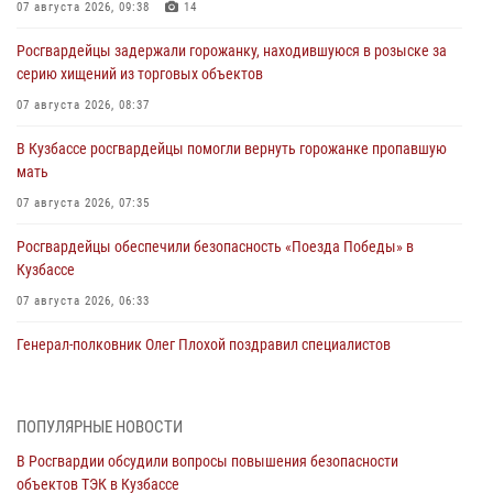
07 августа 2026, 09:38
14
Росгвардейцы задержали горожанку, находившуюся в розыске за
серию хищений из торговых объектов
07 августа 2026, 08:37
В Кузбассе росгвардейцы помогли вернуть горожанке пропавшую
мать
07 августа 2026, 07:35
Росгвардейцы обеспечили безопасность «Поезда Победы» в
Кузбассе
07 августа 2026, 06:33
Генерал-полковник Олег Плохой поздравил специалистов
организационно-штатных подразделений Росгвардии с
профессиональным праздником
07 августа 2026, 05:32
ПОПУЛЯРНЫЕ НОВОСТИ
В Росгвардии обсудили вопросы повышения безопасности
С 1 сентября 2026 года вступает в силу новый федеральный закон о
объектов ТЭК в Кузбассе
частной охранной деятельности