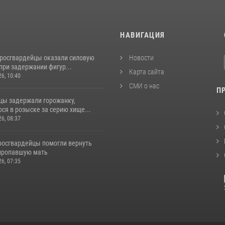
И
НАВИГАЦИЯ
 росгвардейцы оказали силовую
Новости
при задержании фигур...
Карта сайта
26, 10:40
СМИ о нас
П
цы задержали горожанку,
ся в розыске за серию хище...
26, 08:37
 росгвардейцы помогли вернуть
пропавшую мать
26, 07:35