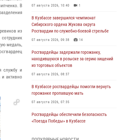
липченко. В
07 августа 2026, 10:40
1
азделения
В Кузбассе завершился чемпионат
Сибирского ордена Жукова округа
иревиков из
Росгвардии по служебно-боевой стрельбе
сотрудник
07 августа 2026, 09:38
14
ую медаль,
росгвардеец
Росгвардейцы задержали горожанку,
находившуюся в розыске за серию хищений
из торговых объектов
я службу и
07 августа 2026, 08:37
а и активно
В Кузбассе росгвардейцы помогли вернуть
горожанке пропавшую мать
07 августа 2026, 07:35
Росгвардейцы обеспечили безопасность
«Поезда Победы» в Кузбассе
07 августа 2026, 06:33
ПОПУЛЯРНЫЕ НОВОСТИ