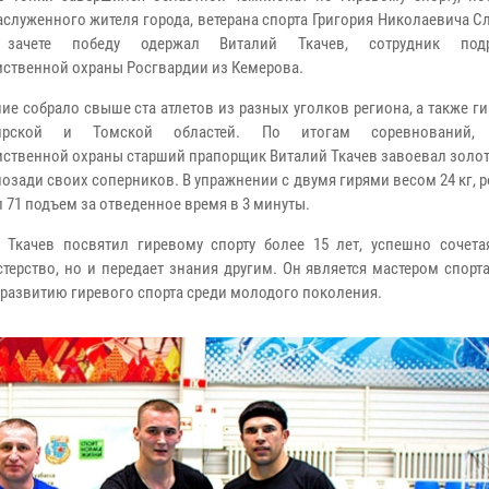
аслуженного жителя города, ветерана спорта Григория Николаевича С
зачете победу одержал Виталий Ткачев, сотрудник подр
ственной охраны Росгвардии из Кемерова.
ие собрало свыше ста атлетов из разных уголков региона, а также г
ирской и Томской областей. По итогам соревнований, 
ственной охраны старший прапорщик Виталий Ткачев завоевал золот
позади своих соперников. В упражнении с двумя гирями весом 24 кг, 
 71 подъем за отведенное время в 3 минуты.
Ткачев посвятил гиревому спорту более 15 лет, успешно сочета
терство, но и передает знания другим. Он является мастером спорт
 развитию гиревого спорта среди молодого поколения.