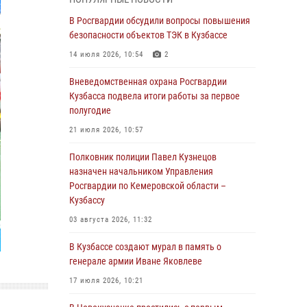
Генерал-полковник Олег Плохой поздравил
специалистов организационно-штатных
В Росгвардии обсудили вопросы повышения
подразделений Росгвардии с
безопасности объектов ТЭК в Кузбассе
профессиональным праздником
14 июля 2026, 10:54
2
07 августа 2026, 05:32
Вневедомственная охрана Росгвардии
С 1 сентября 2026 года вступает в силу новый
Кузбасса подвела итоги работы за первое
федеральный закон о частной охранной
полугодие
деятельности
21 июля 2026, 10:57
06 августа 2026, 10:19
Полковник полиции Павел Кузнецов
Росгвардейцы задержали предполагаемого
назначен начальником Управления
виновника причинения ножевого ранения
Росгвардии по Кемеровской области –
кемеровчанину
Кузбассу
06 августа 2026, 09:18
03 августа 2026, 11:32
Росгвардейцы задержали мужчину,
В Кузбассе создают мурал в память о
повредившего имущество горожанки
генерале армии Иване Яковлеве
06 августа 2026, 08:17
1
17 июля 2026, 10:21
Росгвардейцы пресекли противоправные