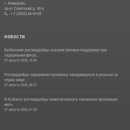
с покупками
г. Кемерово,
пр-кт Советский д. 48 а
20 июля 2026, 08:52
1
+ 7 (3842) 44-45-00
НОВОСТИ
Кузбасские росгвардейцы оказали силовую поддержку при
задержании фигур...
07 августа 2026, 10:40
Росгвардейцы задержали горожанку, находившуюся в розыске за
серию хище...
07 августа 2026, 08:37
В Кузбассе росгвардейцы помогли вернуть горожанке пропавшую
мать
07 августа 2026, 07:35