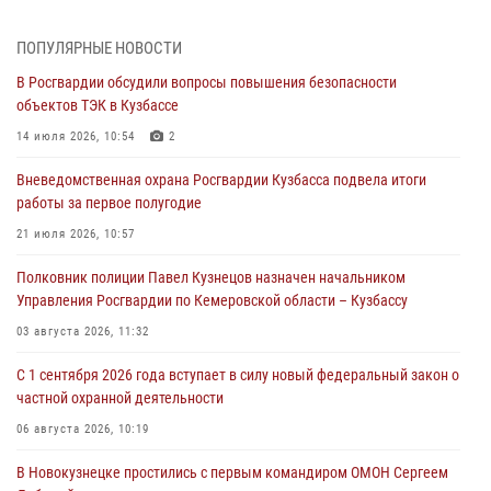
профессиональным праздником
07 августа 2026, 05:32
ПОПУЛЯРНЫЕ НОВОСТИ
В Росгвардии обсудили вопросы повышения безопасности
С 1 сентября 2026 года вступает в силу новый федеральный закон о
объектов ТЭК в Кузбассе
частной охранной деятельности
14 июля 2026, 10:54
2
06 августа 2026, 10:19
Вневедомственная охрана Росгвардии Кузбасса подвела итоги
Росгвардейцы задержали предполагаемого виновника причинения
работы за первое полугодие
ножевого ранения кемеровчанину
21 июля 2026, 10:57
06 августа 2026, 09:18
Полковник полиции Павел Кузнецов назначен начальником
Росгвардейцы задержали мужчину, повредившего имущество
Управления Росгвардии по Кемеровской области – Кузбассу
горожанки
03 августа 2026, 11:32
06 августа 2026, 08:17
1
С 1 сентября 2026 года вступает в силу новый федеральный закон о
Росгвардейцы пресекли противоправные действия и защитили
частной охранной деятельности
новокузнечанку от агрессивного знакомого
06 августа 2026, 10:19
06 августа 2026, 07:16
В Новокузнецке простились с первым командиром ОМОН Сергеем