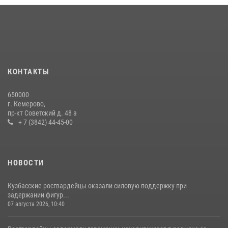
округа Росгвардии
24 июля 2026, 10:35
3
Росгвардейцы задержали мужчину, вырвавшего у горожанки пакет
с покупками
20 июля 2026, 08:52
1
КОНТАКТЫ
Росгвардейцы задержали новокузнечанку при попытке вынести из
650000
гипермаркета товары на 13 тысяч рублей (ВИДЕО)
г. Кемерово,
пр-кт Советский д. 48 а
16 июля 2026, 06:43
1
1
+ 7 (3842) 44-45-00
НОВОСТИ
Кузбасские росгвардейцы оказали силовую поддержку при
задержании фигур...
07 августа 2026, 10:40