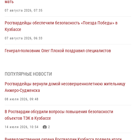
мать
07 августа 2026, 07:35
Росгвардейцы обеспечили безопасность «Поезда Победы» в
Кузбассе
07 августа 2026, 06:33
Генерал-полковник Олег Плохой поздравил специалистов
организационно-штатных подразделений Росгвардии с
профессиональным праздником
07 августа 2026, 05:32
ПОПУЛЯРНЫЕ НОВОСТИ
Росгвардейцы вернули домой несовершеннолетнюю жительницу
С 1 сентября 2026 года вступает в силу новый федеральный закон о
Анжеро-Судженска
частной охранной деятельности
08 июля 2026, 09:48
06 августа 2026, 10:19
В Росгвардии обсудили вопросы повышения безопасности
Росгвардейцы задержали предполагаемого виновника причинения
объектов ТЭК в Кузбассе
ножевого ранения кемеровчанину
14 июля 2026, 10:54
2
06 августа 2026, 09:18
Вневедомственная охрана Росгвардии Кузбасса подвела итоги