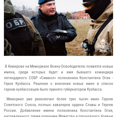
В Кемерове на Мемориале Воину-Освободителю появятся новые
имена, среди которых будет и имя бывшего командира
легендарного СОБР «Символ» полковника Константина Огия -
Героя Кузбасса. Решение о внесении новых имен в список
героев-кузбассовцев было принято губернатором Кузбасса.
Мемориал уже увековечил более трех тысяч имен Героев
Советского Союза, полных кавалеров ордена Славы и Героев
России. Добавление имени полковника Константина Огия,
награжденного тремя орденами Мужества и прошедшего боевые