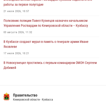
Росгвардейцы задержали мужчину, повредившего имущество
работы за первое полугодие
горожанки
21 июля 2026, 10:57
06 августа 2026, 08:17
1
Полковник полиции Павел Кузнецов назначен начальником
Росгвардейцы пресекли противоправные действия и защитили
Управления Росгвардии по Кемеровской области – Кузбассу
новокузнечанку от агрессивного знакомого
03 августа 2026, 11:32
06 августа 2026, 07:16
В Кузбассе создают мурал в память о генерале армии Иване
Яковлеве
17 июля 2026, 10:21
В Новокузнецке простились с первым командиром ОМОН Сергеем
Добижей
12 июля 2026, 06:54
Росгвардейцы задержали горожанина, воспользовавшегося
мотоциклом без разрешения владельца
Правительство
14 июля 2026, 08:52
1
Кемеровской области - Кузбасса
Кузбасский спецназ принял участие в сборе снайперов Сибирского