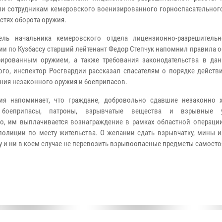
ли сотрудникам кемеровского военизированного горноспасательного
стях оборота оружия.
тель начальника кемеровского отдела лицензионно-разрешитель
ии по Кузбассу старший лейтенант Федор Степчук напомнил правила 
рированным оружием, а также требования законодательства в дан
ого, инспектор Росгвардии рассказал спасателям о порядке действ
ния незаконного оружия и боеприпасов.
ия напоминает, что граждане, добровольно сдавшие незаконно 
 боеприпасы, патроны, взрывчатые вещества и взрывные ус
го, им выплачивается вознаграждение в рамках областной операции
полиции по месту жительства. О желании сдать взрывчатку, мины и
у и ни в коем случае не перевозить взрывоопасные предметы самосто