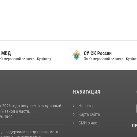
 МВД
СУ СК России
Кемеровской области - Кузбассу
По Кемеровской области - Кузбас
И
НАВИГАЦИЯ
я 2026 года вступает в силу новый
Новости
 закон о частн...
Карта сайта
26, 10:19
СМИ о нас
П
цы задержали предполагаемого