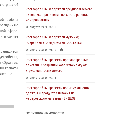
 отряда об
Росгвардейцы задержали предполагаемого
виновника причинения ножевого ранения
ной работы
кемеровчанину
обращения с
06 августа 2026, 09:18
ной сфере.
ий в случае
Росгвардейцы задержали мужчину,
повредившего имущество горожанки
06 августа 2026, 08:17
1
хранящиеся
тройства,
Росгвардейцы пресекли противоправные
 «Оружие».
действия и защитили новокузнечанку от
ли гранаты
агрессивного знакомого
ятельно!
06 августа 2026, 07:16
Росгвардейцы пресекли попытку хищения
одежды и продуктов питания из
кемеровского магазина (ВИДЕО)
06 августа 2026, 06:08
1
1
ПОПУЛЯРНЫЕ НОВОСТИ