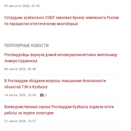
05 августа 2026, 07:45
Сотрудник кузбасского СОБР завоевал бронзу чемпионата России
по парашютно-атлетическому многоборью
04 августа 2026, 10:48
2
Кузбассовцы высоко оценили качество предоставления
ПОПУЛЯРНЫЕ НОВОСТИ
государственных услуг подразделениями ЛРР Росгвардии
Росгвардейцы вернули домой несовершеннолетнюю жительницу
04 августа 2026, 09:42
Анжеро-Судженска
Росгвардейцы помогли разыскать троих юных путешественников из
08 июля 2026, 09:48
Новокузнецка
В Росгвардии обсудили вопросы повышения безопасности
04 августа 2026, 08:42
объектов ТЭК в Кузбассе
Росгвардейцы задержали нарушителя общественного порядка в
14 июля 2026, 10:54
2
охраняемой кемеровской гостинице
Вневедомственная охрана Росгвардии Кузбасса подвела итоги
04 августа 2026, 07:41
работы за первое полугодие
Кемеровские росгвардейцы пресекли попытку хищения товара
21 июля 2026, 10:57
путем подмены ценника (ВИДЕО)