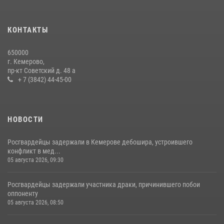
Росгвардейцы задержали мужчину, вырвавшего у горожанки пакет
с покупками
20 июля 2026, 08:52
1
КОНТАКТЫ
Росгвардейцы задержали новокузнечанку при попытке вынести из
650000
гипермаркета товары на 13 тысяч рублей (ВИДЕО)
г. Кемерово,
пр-кт Советский д. 48 а
16 июля 2026, 06:43
1
1
+ 7 (3842) 44-45-00
НОВОСТИ
Росгвардейцы задержали в Кемерове дебошира, устроившего
конфликт в мед...
05 августа 2026, 09:30
Росгвардейцы задержали участника драки, причинившего побои
оппоненту
05 августа 2026, 08:50