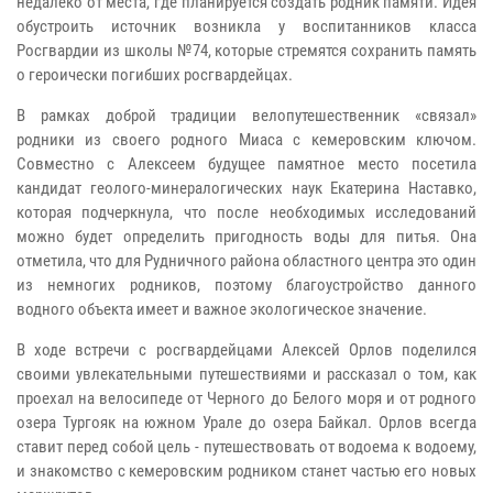
недалеко от места, где планируется создать родник памяти. Идея
обустроить источник возникла у воспитанников класса
Росгвардии из школы №74, которые стремятся сохранить память
о героически погибших росгвардейцах.
В рамках доброй традиции велопутешественник «связал»
родники из своего родного Миаса с кемеровским ключом.
Совместно с Алексеем будущее памятное место посетила
кандидат геолого-минералогических наук Екатерина Наставко,
которая подчеркнула, что после необходимых исследований
можно будет определить пригодность воды для питья. Она
отметила, что для Рудничного района областного центра это один
из немногих родников, поэтому благоустройство данного
водного объекта имеет и важное экологическое значение.
В ходе встречи с росгвардейцами Алексей Орлов поделился
своими увлекательными путешествиями и рассказал о том, как
проехал на велосипеде от Черного до Белого моря и от родного
озера Тургояк на южном Урале до озера Байкал. Орлов всегда
ставит перед собой цель - путешествовать от водоема к водоему,
и знакомство с кемеровским родником станет частью его новых