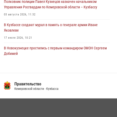
Полковник полиции Павел Кузнецов назначен начальником
04 августа 2026, 06:32
1
Управления Росгвардии по Кемеровской области – Кузбассу
03 августа 2026, 11:32
В Кузбассе создают мурал в память о генерале армии Иване
Яковлеве
17 июля 2026, 10:21
В Новокузнецке простились с первым командиром ОМОН Сергеем
Добижей
12 июля 2026, 06:54
Росгвардейцы задержали горожанина, воспользовавшегося
мотоциклом без разрешения владельца
Правительство
14 июля 2026, 08:52
1
Кемеровской области - Кузбасса
Кузбасский спецназ принял участие в сборе снайперов Сибирского
округа Росгвардии
24 июля 2026, 10:35
3