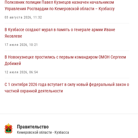
Полковник полиции Павел Кузнецов назначен начальником
Росгвардейцы задержали мужчину, повредившего имущество
Управления Росгвардии по Кемеровской области – Кузбассу
горожанки
03 августа 2026, 11:32
06 августа 2026, 08:17
1
В Кузбассе создают мурал в память о генерале армии Иване
Росгвардейцы пресекли противоправные действия и защитили
Яковлеве
новокузнечанку от агрессивного знакомого
17 июля 2026, 10:21
06 августа 2026, 07:16
В Новокузнецке простились с первым командиром ОМОН Сергеем
Добижей
12 июля 2026, 06:54
С 1 сентября 2026 года вступает в силу новый федеральный закон о
частной охранной деятельности
06 августа 2026, 10:19
Росгвардейцы задержали горожанина, воспользовавшегося
мотоциклом без разрешения владельца
Правительство
14 июля 2026, 08:52
1
Кемеровской области - Кузбасса