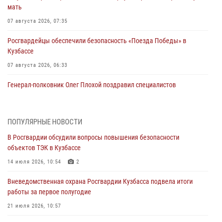
мать
07 августа 2026, 07:35
Росгвардейцы обеспечили безопасность «Поезда Победы» в
Кузбассе
07 августа 2026, 06:33
Генерал-полковник Олег Плохой поздравил специалистов
организационно-штатных подразделений Росгвардии с
профессиональным праздником
07 августа 2026, 05:32
ПОПУЛЯРНЫЕ НОВОСТИ
В Росгвардии обсудили вопросы повышения безопасности
С 1 сентября 2026 года вступает в силу новый федеральный закон о
объектов ТЭК в Кузбассе
частной охранной деятельности
14 июля 2026, 10:54
2
06 августа 2026, 10:19
Вневедомственная охрана Росгвардии Кузбасса подвела итоги
Росгвардейцы задержали предполагаемого виновника причинения
работы за первое полугодие
ножевого ранения кемеровчанину
21 июля 2026, 10:57
06 августа 2026, 09:18