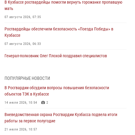
В Кузбассе росгвардейцы помогли вернуть горожанке пропавшую
мать
07 августа 2026, 07:35
Росгвардейцы обеспечили безопасность «Поезда Победы» в
Кузбассе
07 августа 2026, 06:33
Генерал-полковник Олег Плохой поздравил специалистов
организационно-штатных подразделений Росгвардии с
профессиональным праздником
07 августа 2026, 05:32
ПОПУЛЯРНЫЕ НОВОСТИ
В Росгвардии обсудили вопросы повышения безопасности
С 1 сентября 2026 года вступает в силу новый федеральный закон о
объектов ТЭК в Кузбассе
частной охранной деятельности
14 июля 2026, 10:54
2
06 августа 2026, 10:19
Вневедомственная охрана Росгвардии Кузбасса подвела итоги
Росгвардейцы задержали предполагаемого виновника причинения
работы за первое полугодие
ножевого ранения кемеровчанину
21 июля 2026, 10:57
06 августа 2026, 09:18