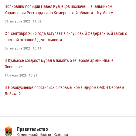
Полковник полиции Павел Кузнецов назначен начальником
Росгвардейцы задержали мужчину, повредившего имущество
Управления Росгвардии по Кемеровской области – Кузбассу
горожанки
03 августа 2026, 11:32
06 августа 2026, 08:17
1
С 1 сентября 2026 года вступает в силу новый федеральный закон о
Росгвардейцы пресекли противоправные действия и защитили
частной охранной деятельности
новокузнечанку от агрессивного знакомого
06 августа 2026, 10:19
06 августа 2026, 07:16
В Кузбассе создают мурал в память о генерале армии Иване
Яковлеве
17 июля 2026, 10:21
В Новокузнецке простились с первым командиром ОМОН Сергеем
Добижей
12 июля 2026, 06:54
Росгвардейцы задержали горожанина, воспользовавшегося
мотоциклом без разрешения владельца
Правительство
14 июля 2026, 08:52
1
Кемеровской области - Кузбасса