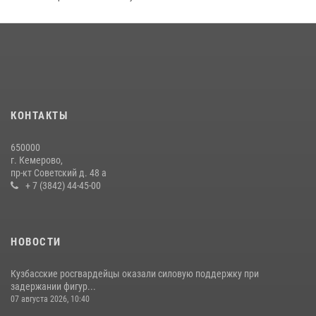
Кузбасский спецназ принял участие в сборе снайперов Сибирского
округа Росгвардии
24 июля 2026, 10:35
3
Сотрудники ОМОН «Оберег» провели встречу с воспитанниками
детского дома в рамках всероссийской акции
20 июля 2026, 10:54
2
КОНТАКТЫ
Росгвардейцы задержали мужчину, вырвавшего у горожанки пакет
650000
с покупками
г. Кемерово,
пр-кт Советский д. 48 а
20 июля 2026, 08:52
1
+ 7 (3842) 44-45-00
НОВОСТИ
Кузбасские росгвардейцы оказали силовую поддержку при
задержании фигур...
07 августа 2026, 10:40