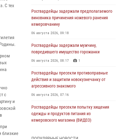
. С тех
Росгвардейцы задержали предполагаемого
виновника причинения ножевого ранения
кемеровчанину
06 августа 2026, 09:18
тилетия
Родины.
Росгвардейцы задержали мужчину,
повредившего имущество горожанки
ерном
06 августа 2026, 08:17
1
евых
тина
Росгвардейцы пресекли противоправные
действия и защитили новокузнечанку от
агрессивного знакомого
ично
ст с
06 августа 2026, 07:16
артину и
Росгвардейцы пресекли попытку хищения
еровской
одежды и продуктов питания из
ов
кемеровского магазина (ВИДЕО)
 при
06 августа 2026, 06:08
1
1
и близкие
ПОПУЛЯРНЫЕ НОВОСТИ