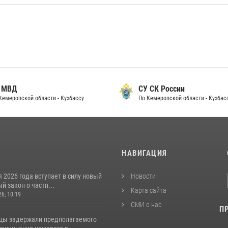
 МВД
СУ СК России
Кемеровской области - Кузбассу
По Кемеровской области - Кузбас
И
НАВИГАЦИЯ
я 2026 года вступает в силу новый
Новости
 закон о частн...
Карта сайта
26, 10:19
СМИ о нас
П
цы задержали предполагаемого