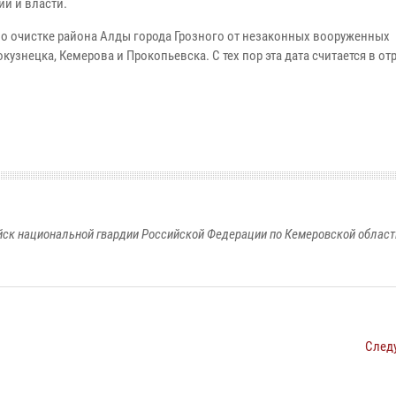
й и власти.
по очистке района Алды города Грозного от незаконных вооруженных
знецка, Кемерова и Прокопьевска. С тех пор эта дата считается в от
к национальной гвардии Российской Федерации по Кемеровской области
След