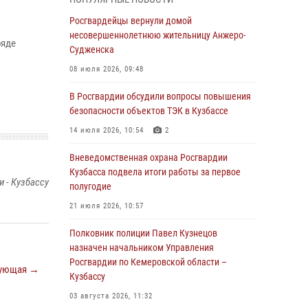
В Кузбассе стартовал чемпионат Сибирского
ордена Жукова округа Росгвардии по
Росгвардейцы вернули домой
служебно-боевой стрельбе
несовершеннолетнюю жительницу Анжеро-
ряде
Судженска
05 августа 2026, 10:53
7
08 июля 2026, 09:48
Росгвардейцы задержали в Кемерове
дебошира, устроившего конфликт в
В Росгвардии обсудили вопросы повышения
медицинском учреждении
безопасности объектов ТЭК в Кузбассе
05 августа 2026, 09:30
14 июля 2026, 10:54
2
Росгвардейцы задержали участника драки,
Вневедомственная охрана Росгвардии
причинившего побои оппоненту
Кузбасса подвела итоги работы за первое
 - Кузбассу
полугодие
05 августа 2026, 08:50
21 июля 2026, 10:57
Росгвардейцы пресекли нарушение
общественного порядка на городском пляже
Полковник полиции Павел Кузнецов
назначен начальником Управления
05 августа 2026, 08:10
Росгвардии по Кемеровской области –
ующая →
Кузбассу
Росгвардейцы в Юрге пресекли попытку
проникновения на территорию частного
03 августа 2026, 11:32
домовладения