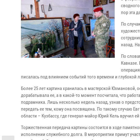
сводного
пор эта д
По случа
художест
сотрудни
назад. Н
По слова
Кавказе.
операция
писалась под влиянием событий того времени и глубокой 
Более 25 лет картина хранилась в мастерской Юхмановой,
дорабатывала ее, а в какой-то момент посчитала, что работ
подрамника. Лишь несколько недель назад, узнав о предст
передать ее тем, кому она посвящена. По такому случаю Е
области – Кузбассу, где генерал-майор Юрий Кель вручил е
Торжественная передача картины состоится в ходе памятно
исполнении служебного долга. В мероприятии примут учас