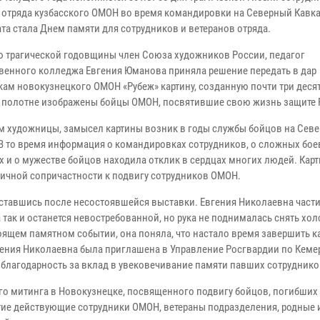
 отряда кузбасского ОМОН во время командировки на Северный Кавказ
ата стала Днем памяти для сотрудников и ветеранов отряда.
ю трагической годовщины член Союза художников России, педагог
венного колледжа Евгения Юманова приняла решение передать в дар
кам новокузнецкого ОМОН «Рубеж» картину, созданную почти три деся
а полотне изображены бойцы ОМОН, посвятившие свою жизнь защите 
м художницы, замысел картины возник в годы службы бойцов на Сев
 В то время информация о командировках сотрудников, о сложных бо
х и о мужестве бойцов находила отклик в сердцах многих людей. Кар
личной сопричастности к подвигу сотрудников ОМОН.
 оставшись после несостоявшейся выставки. Евгения Николаевна част
а так и останется невостребованной, но рука не поднималась снять хол
оящем памятном событии, она поняла, что настало время завершить к
вгения Николаевна была приглашена в Управление Росгвардии по Кем
й благодарность за вклад в увековечивание памяти павших сотрудник
го митинга в Новокузнецке, посвященного подвигу бойцов, погибших
тие действующие сотрудники ОМОН, ветераны подразделения, родные 