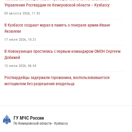
Управления Росгвардии по Кемеровской области – Кузбассу
горожанки
03 августа 2026, 11:32
06 августа 2026, 08:17
1
В Кузбассе создают мурал в память о генерале армии Иване
Росгвардейцы пресекли противоправные действия и защитили
Яковлеве
новокузнечанку от агрессивного знакомого
17 июля 2026, 10:21
06 августа 2026, 07:16
В Новокузнецке простились с первым командиром ОМОН Сергеем
Добижей
12 июля 2026, 06:54
Росгвардейцы задержали горожанина, воспользовавшегося
мотоциклом без разрешения владельца
14 июля 2026, 08:52
1
Кузбасский спецназ принял участие в сборе снайперов Сибирского
округа Росгвардии
ГУ МЧС России
24 июля 2026, 10:35
3
По Кемеровской области - Кузбассу
С 1 сентября 2026 года вступает в силу новый федеральный закон о