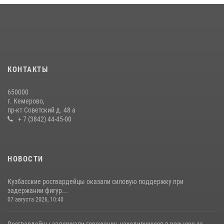
частной охранной деятельности
06 августа 2026, 10:19
Росгвардейцы задержали мужчину, вырвавшего у горожанки пакет
с покупками
20 июля 2026, 08:52
1
КОНТАКТЫ
Росгвардейцы задержали новокузнечанку при попытке вынести из
650000
гипермаркета товары на 13 тысяч рублей (ВИДЕО)
г. Кемерово,
пр-кт Советский д. 48 а
16 июля 2026, 06:43
1
1
+ 7 (3842) 44-45-00
НОВОСТИ
Кузбасские росгвардейцы оказали силовую поддержку при
задержании фигур...
07 августа 2026, 10:40
Росгвардейцы задержали горожанку, находившуюся в розыске за