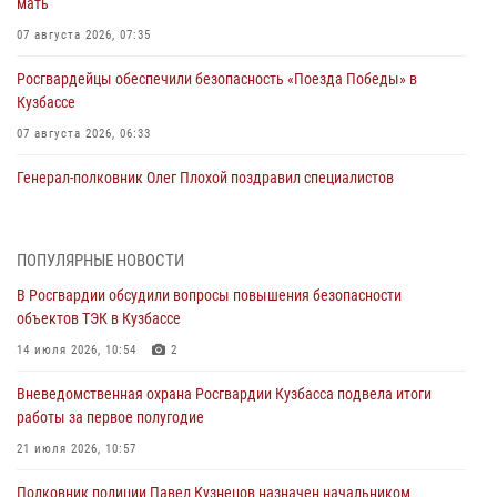
мать
07 августа 2026, 07:35
Росгвардейцы обеспечили безопасность «Поезда Победы» в
Кузбассе
07 августа 2026, 06:33
Генерал-полковник Олег Плохой поздравил специалистов
организационно-штатных подразделений Росгвардии с
профессиональным праздником
07 августа 2026, 05:32
ПОПУЛЯРНЫЕ НОВОСТИ
В Росгвардии обсудили вопросы повышения безопасности
С 1 сентября 2026 года вступает в силу новый федеральный закон о
объектов ТЭК в Кузбассе
частной охранной деятельности
14 июля 2026, 10:54
2
06 августа 2026, 10:19
Вневедомственная охрана Росгвардии Кузбасса подвела итоги
Росгвардейцы задержали предполагаемого виновника причинения
работы за первое полугодие
ножевого ранения кемеровчанину
21 июля 2026, 10:57
06 августа 2026, 09:18
Полковник полиции Павел Кузнецов назначен начальником
Росгвардейцы задержали мужчину, повредившего имущество