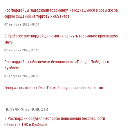
Росгвардейцы задержали горожанку, находившуюся в розыске за
серию хищений из торговых объектов
07 августа 2026, 08:37
В Кузбассе росгвардейцы помогли вернуть горожанке пропавшую
мать
07 августа 2026, 07:35
Росгвардейцы обеспечили безопасность «Поезда Победы» в
Кузбассе
07 августа 2026, 06:33
Генерал-полковник Олег Плохой поздравил специалистов
организационно-штатных подразделений Росгвардии с
профессиональным праздником
07 августа 2026, 05:32
ПОПУЛЯРНЫЕ НОВОСТИ
В Росгвардии обсудили вопросы повышения безопасности
С 1 сентября 2026 года вступает в силу новый федеральный закон о
объектов ТЭК в Кузбассе
частной охранной деятельности