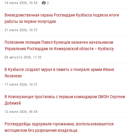
14 июля 2026, 10:54
2
06 августа 2026, 10:19
Вневедомственная охрана Росгвардии Кузбасса подвела итоги
Росгвардейцы задержали предполагаемого виновника причинения
работы за первое полугодие
ножевого ранения кемеровчанину
21 июля 2026, 10:57
06 августа 2026, 09:18
Полковник полиции Павел Кузнецов назначен начальником
Росгвардейцы задержали мужчину, повредившего имущество
Управления Росгвардии по Кемеровской области – Кузбассу
горожанки
03 августа 2026, 11:32
06 августа 2026, 08:17
1
В Кузбассе создают мурал в память о генерале армии Иване
Росгвардейцы пресекли противоправные действия и защитили
Яковлеве
новокузнечанку от агрессивного знакомого
17 июля 2026, 10:21
06 августа 2026, 07:16
В Новокузнецке простились с первым командиром ОМОН Сергеем
Добижей
12 июля 2026, 06:54
Росгвардейцы задержали горожанина, воспользовавшегося
мотоциклом без разрешения владельца