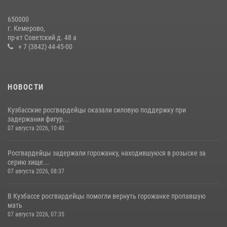
Росгвардейцы задержали новокузнечанку при попытке вынести из
650000
гипермаркета товары на 13 тысяч рублей (ВИДЕО)
г. Кемерово,
пр-кт Советский д. 48 а
16 июля 2026, 06:43
1
1
+ 7 (3842) 44-45-00
НОВОСТИ
Кузбасские росгвардейцы оказали силовую поддержку при
задержании фигур...
07 августа 2026, 10:40
Росгвардейцы задержали горожанку, находившуюся в розыске за
серию хище...
07 августа 2026, 08:37
В Кузбассе росгвардейцы помогли вернуть горожанке пропавшую
мать
07 августа 2026, 07:35