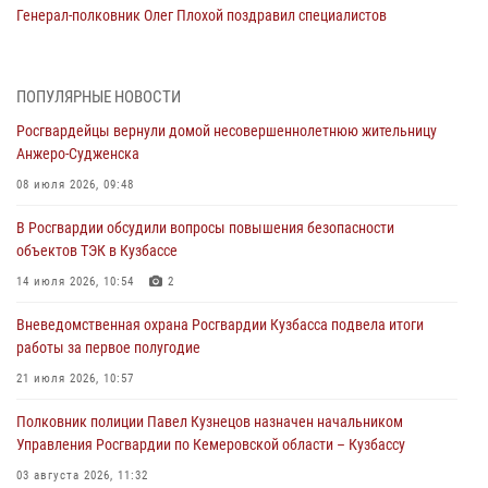
Генерал-полковник Олег Плохой поздравил специалистов
организационно-штатных подразделений Росгвардии с
профессиональным праздником
07 августа 2026, 05:32
ПОПУЛЯРНЫЕ НОВОСТИ
Росгвардейцы вернули домой несовершеннолетнюю жительницу
С 1 сентября 2026 года вступает в силу новый федеральный закон о
Анжеро-Судженска
частной охранной деятельности
08 июля 2026, 09:48
06 августа 2026, 10:19
В Росгвардии обсудили вопросы повышения безопасности
Росгвардейцы задержали предполагаемого виновника причинения
объектов ТЭК в Кузбассе
ножевого ранения кемеровчанину
14 июля 2026, 10:54
2
06 августа 2026, 09:18
Вневедомственная охрана Росгвардии Кузбасса подвела итоги
Росгвардейцы задержали мужчину, повредившего имущество
работы за первое полугодие
горожанки
21 июля 2026, 10:57
06 августа 2026, 08:17
1
Полковник полиции Павел Кузнецов назначен начальником
Росгвардейцы пресекли противоправные действия и защитили
Управления Росгвардии по Кемеровской области – Кузбассу
новокузнечанку от агрессивного знакомого
03 августа 2026, 11:32
06 августа 2026, 07:16