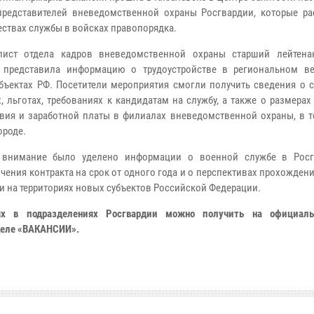
представителей вневедомственной охраны Росгвардии, которые ра
ствах службы в войсках правопорядка.
ист отдела кадров вневедомственной охраны старший лейтена
 представила информацию о трудоустройстве в региональном в
бъектах РФ. Посетители мероприятия смогли получить сведения о 
х, льготах, требованиях к кандидатам на службу, а также о размера
вия и заработной платы в филиалах вневедомственной охраны, в т
ороде.
внимание было уделено информации о военной службе в Росг
ения контракта на срок от одного года и о перспективах прохожден
 на территориях новых субъектов Российской Федерации.
х в подразделениях Росгвардии можно получить на официаль
зделе «ВАКАНСИИ».