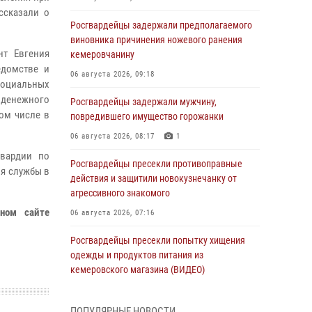
ссказали о
Росгвардейцы задержали предполагаемого
виновника причинения ножевого ранения
нт Евгения
кемеровчанину
едомстве и
06 августа 2026, 09:18
социальных
х денежного
Росгвардейцы задержали мужчину,
ом числе в
повредившего имущество горожанки
06 августа 2026, 08:17
1
вардии по
Росгвардейцы пресекли противоправные
ия службы в
действия и защитили новокузнечанку от
агрессивного знакомого
ном сайте
06 августа 2026, 07:16
Росгвардейцы пресекли попытку хищения
одежды и продуктов питания из
кемеровского магазина (ВИДЕО)
06 августа 2026, 06:08
1
1
ПОПУЛЯРНЫЕ НОВОСТИ