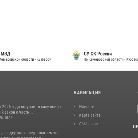
 МВД
СУ СК России
Кемеровской области - Кузбассу
По Кемеровской области - Кузбас
И
НАВИГАЦИЯ
я 2026 года вступает в силу новый
Новости
 закон о частн...
Карта сайта
26, 10:19
СМИ о нас
П
цы задержали предполагаемого