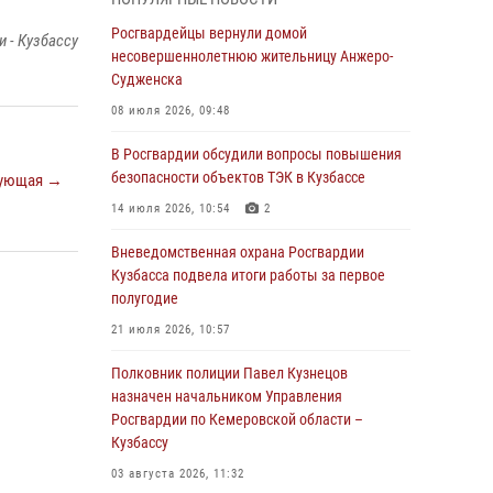
В Кузбассе стартовал чемпионат Сибирского
ордена Жукова округа Росгвардии по
Росгвардейцы вернули домой
 - Кузбассу
служебно-боевой стрельбе
несовершеннолетнюю жительницу Анжеро-
Судженска
05 августа 2026, 10:53
7
08 июля 2026, 09:48
Росгвардейцы задержали в Кемерове
дебошира, устроившего конфликт в
В Росгвардии обсудили вопросы повышения
медицинском учреждении
безопасности объектов ТЭК в Кузбассе
ующая →
05 августа 2026, 09:30
14 июля 2026, 10:54
2
Росгвардейцы задержали участника драки,
Вневедомственная охрана Росгвардии
причинившего побои оппоненту
Кузбасса подвела итоги работы за первое
полугодие
05 августа 2026, 08:50
21 июля 2026, 10:57
Росгвардейцы пресекли нарушение
общественного порядка на городском пляже
Полковник полиции Павел Кузнецов
назначен начальником Управления
05 августа 2026, 08:10
Росгвардии по Кемеровской области –
Кузбассу
Росгвардейцы в Юрге пресекли попытку
проникновения на территорию частного
03 августа 2026, 11:32
домовладения