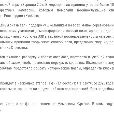
ческой игры «Зарница 2.0». В мероприятии приняли участие более 1
зрастных категорий, которым помогали военнослужащие спе
ия Росгвардии «Кузбасс».
ейцы оказывали поддержку школьникам на всех этапах соревнований
испытания участники демонстрировали навыки пилотирования дроно
ку защитного костюма ОЗК в заданной последовательности на время
ольники проявили творческие способности, представив рисунки, п
тника Отечества.
тап включал разборку и сборку автомата, пистолета и учебной гран
аким образом, чтобы правильно перекрыть кровоток. Школьники выст
е ребятам предстояло собрать исторические пазлы, определить ключ
.
пройдет в несколько этапов, а финал состоится в сентябре 2025 года
 которые отправятся на следующий этап соревнований. Росгвардейц
стников, а ее финал прошел на Мамаевом Кургане. В этом году 
.