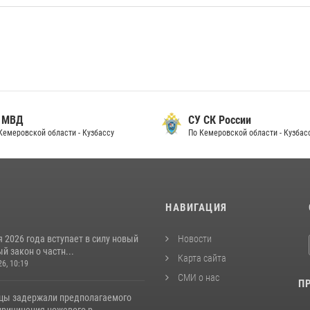
СУ СК России
Прокуратура
По Кемеровской области - Кузбассу
Кемеровской области - К
И
НАВИГАЦИЯ
я 2026 года вступает в силу новый
Новости
 закон о частн...
Карта сайта
26, 10:19
СМИ о нас
П
цы задержали предполагаемого