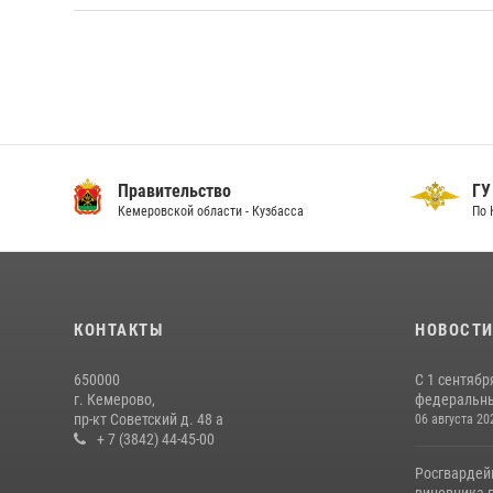
ГУ МВД
а
По Кемеровской области - Кузбассу
КОНТАКТЫ
НОВОСТ
650000
С 1 сентябр
г. Кемерово,
федеральный
пр-кт Советский д. 48 а
06 августа 20
+ 7 (3842) 44-45-00
Росгвардей