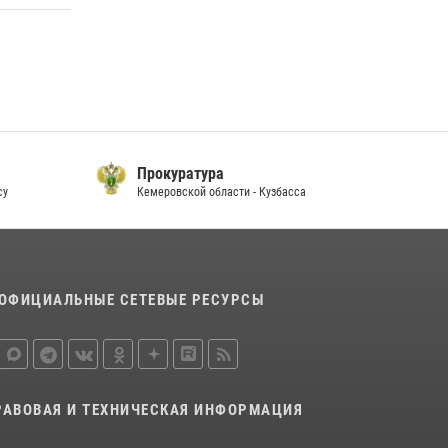
20 июля 2026, 08:52
1
Росгвардейцы задержали новокузнечанку
при попытке вынести из гипермаркета
товары на 13 тысяч рублей (ВИДЕО)
16 июля 2026, 06:43
1
1
ГУ МЧС России
узбасса
По Кемеровской области - Кузбассу
ОФИЦИАЛЬНЫЕ СЕТЕВЫЕ РЕСУРСЫ
РАВОВАЯ И ТЕХНИЧЕСКАЯ ИНФОРМАЦИЯ