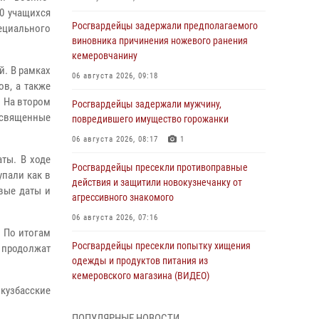
00 учащихся
Росгвардейцы задержали предполагаемого
циального
виновника причинения ножевого ранения
кемеровчанину
. В рамках
06 августа 2026, 09:18
в, а также
. На втором
Росгвардейцы задержали мужчину,
освященные
повредившего имущество горожанки
06 августа 2026, 08:17
1
аты. В ходе
Росгвардейцы пресекли противоправные
упали как в
действия и защитили новокузнечанку от
евые даты и
агрессивного знакомого
06 августа 2026, 07:16
. По итогам
Росгвардейцы пресекли попытку хищения
ы продолжат
одежды и продуктов питания из
кемеровского магазина (ВИДЕО)
кузбасские
06 августа 2026, 06:08
1
1
ПОПУЛЯРНЫЕ НОВОСТИ