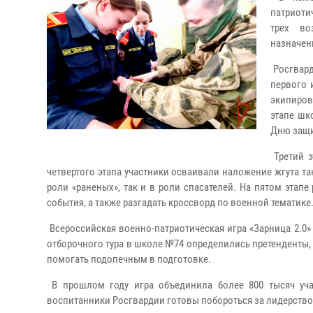
патриоти
трех во
назначен
Росгвард
первого 
экипиров
этапе шк
Дню защи
Третий э
четвертого этапа участники осваивали наложение жгута т
роли «раненых», так и в роли спасателей. На пятом этап
события, а также разгадать кроссворд по военной тематике
Всероссийская военно-патриотическая игра «Зарница 2.0» 
отборочного тура в школе №74 определились претенденты,
помогать подопечным в подготовке.
В прошлом году игра объединила более 800 тысяч уча
воспитанники Росгвардии готовы побороться за лидерство