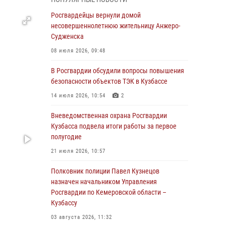
В Кузбассе стартовал чемпионат Сибирского
ордена Жукова округа Росгвардии по
Росгвардейцы вернули домой
служебно-боевой стрельбе
несовершеннолетнюю жительницу Анжеро-
Судженска
05 августа 2026, 10:53
7
08 июля 2026, 09:48
Росгвардейцы задержали в Кемерове
дебошира, устроившего конфликт в
В Росгвардии обсудили вопросы повышения
медицинском учреждении
безопасности объектов ТЭК в Кузбассе
05 августа 2026, 09:30
14 июля 2026, 10:54
2
Росгвардейцы задержали участника драки,
Вневедомственная охрана Росгвардии
причинившего побои оппоненту
Кузбасса подвела итоги работы за первое
полугодие
05 августа 2026, 08:50
21 июля 2026, 10:57
Росгвардейцы пресекли нарушение
общественного порядка на городском пляже
Полковник полиции Павел Кузнецов
назначен начальником Управления
05 августа 2026, 08:10
Росгвардии по Кемеровской области –
Кузбассу
Росгвардейцы в Юрге пресекли попытку
проникновения на территорию частного
03 августа 2026, 11:32
домовладения