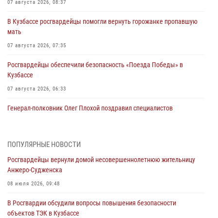
07 августа 2026, 08:37
В Кузбассе росгвардейцы помогли вернуть горожанке пропавшую
мать
07 августа 2026, 07:35
Росгвардейцы обеспечили безопасность «Поезда Победы» в
Кузбассе
07 августа 2026, 06:33
Генерал-полковник Олег Плохой поздравил специалистов
организационно-штатных подразделений Росгвардии с
профессиональным праздником
07 августа 2026, 05:32
ПОПУЛЯРНЫЕ НОВОСТИ
Росгвардейцы вернули домой несовершеннолетнюю жительницу
С 1 сентября 2026 года вступает в силу новый федеральный закон о
Анжеро-Судженска
частной охранной деятельности
08 июля 2026, 09:48
06 августа 2026, 10:19
В Росгвардии обсудили вопросы повышения безопасности
Росгвардейцы задержали предполагаемого виновника причинения
объектов ТЭК в Кузбассе
ножевого ранения кемеровчанину