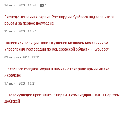
14 июля 2026, 10:54
2
06 августа 2026, 09:18
Вневедомственная охрана Росгвардии Кузбасса подвела итоги
Росгвардейцы задержали мужчину, повредившего имущество
работы за первое полугодие
горожанки
21 июля 2026, 10:57
06 августа 2026, 08:17
1
Полковник полиции Павел Кузнецов назначен начальником
Росгвардейцы пресекли противоправные действия и защитили
Управления Росгвардии по Кемеровской области – Кузбассу
новокузнечанку от агрессивного знакомого
03 августа 2026, 11:32
06 августа 2026, 07:16
В Кузбассе создают мурал в память о генерале армии Иване
Яковлеве
17 июля 2026, 10:21
В Новокузнецке простились с первым командиром ОМОН Сергеем
Добижей
12 июля 2026, 06:54
Росгвардейцы задержали горожанина, воспользовавшегося
мотоциклом без разрешения владельца