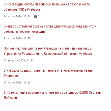
В Росгвардии обсудили вопросы повышения безопасности
Росгвардейцы задержали предполагаемого виновника причинения
объектов ТЭК в Кузбассе
ножевого ранения кемеровчанину
14 июля 2026, 10:54
2
06 августа 2026, 09:18
Вневедомственная охрана Росгвардии Кузбасса подвела итоги
Росгвардейцы задержали мужчину, повредившего имущество
работы за первое полугодие
горожанки
21 июля 2026, 10:57
06 августа 2026, 08:17
1
Полковник полиции Павел Кузнецов назначен начальником
Росгвардейцы пресекли противоправные действия и защитили
Управления Росгвардии по Кемеровской области – Кузбассу
новокузнечанку от агрессивного знакомого
03 августа 2026, 11:32
06 августа 2026, 07:16
В Кузбассе создают мурал в память о генерале армии Иване
Яковлеве
17 июля 2026, 10:21
В Новокузнецке простились с первым командиром ОМОН Сергеем
Добижей
12 июля 2026, 06:54