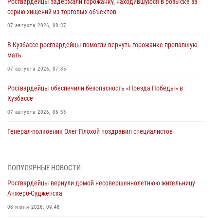
Росгвардейцы задержали горожанку, находившуюся в розыске за
серию хищений из торговых объектов
07 августа 2026, 08:37
В Кузбассе росгвардейцы помогли вернуть горожанке пропавшую
мать
07 августа 2026, 07:35
Росгвардейцы обеспечили безопасность «Поезда Победы» в
Кузбассе
07 августа 2026, 06:33
Генерал-полковник Олег Плохой поздравил специалистов
организационно-штатных подразделений Росгвардии с
профессиональным праздником
07 августа 2026, 05:32
ПОПУЛЯРНЫЕ НОВОСТИ
Росгвардейцы вернули домой несовершеннолетнюю жительницу
С 1 сентября 2026 года вступает в силу новый федеральный закон о
Анжеро-Судженска
частной охранной деятельности
08 июля 2026, 09:48
06 августа 2026, 10:19