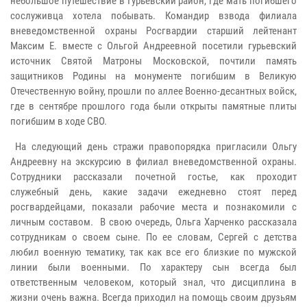
небольшое путешествие в Гурьевский район, где мать погибшего
сослуживца хотела побывать. Командир взвода филиала
вневедомственной охраны Росгвардии старший лейтенант
Максим Е. вместе с Ольгой Андреевной посетили гурьевский
источник Святой Матроны Московской, почтили память
защитников Родины на монументе погибшим в Великую
Отечественную войну, прошли по аллее Военно-десантных войск,
где в сентябре прошлого года были открыты памятные плиты
погибшим в ходе СВО.
На следующий день стражи правопорядка пригласили Ольгу
Андреевну на экскурсию в филиал вневедомственной охраны.
Сотрудники рассказали почетной гостье, как проходит
служебный день, какие задачи ежедневно стоят перед
росгвардейцами, показали рабочие места и познакомили с
личным составом. В свою очередь, Ольга Харченко рассказала
сотрудникам о своем сыне. По ее словам, Сергей с детства
любил военную тематику, так как все его близкие по мужской
линии были военными. По характеру сын всегда был
ответственным человеком, который знал, что дисциплина в
жизни очень важна. Всегда приходил на помощь своим друзьям