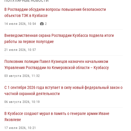
ПОПУЛЯРНЫЕ НОВОСТИ
В Росгвардии обсудили вопросы повышения безопасности
С 1 сентября 2026 года вступает в силу новый федеральный закон о
объектов ТЭК в Кузбассе
частной охранной деятельности
14 июля 2026, 10:54
2
06 августа 2026, 10:19
Вневедомственная охрана Росгвардии Кузбасса подвела итоги
Росгвардейцы задержали предполагаемого виновника причинения
работы за первое полугодие
ножевого ранения кемеровчанину
21 июля 2026, 10:57
06 августа 2026, 09:18
Полковник полиции Павел Кузнецов назначен начальником
Росгвардейцы задержали мужчину, повредившего имущество
Управления Росгвардии по Кемеровской области – Кузбассу
горожанки
03 августа 2026, 11:32
06 августа 2026, 08:17
1
С 1 сентября 2026 года вступает в силу новый федеральный закон о
Росгвардейцы пресекли противоправные действия и защитили
частной охранной деятельности
новокузнечанку от агрессивного знакомого
06 августа 2026, 10:19
06 августа 2026, 07:16
В Кузбассе создают мурал в память о генерале армии Иване
Яковлеве
17 июля 2026, 10:21