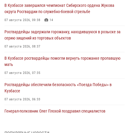
В Кузбассе завершился чемпионат Сибирского ордена Жукова
округа Росгвардии по служебно-боевой стрельбе
07 августа 2026, 09:38
14
Росгвардейцы задержали горожанку, находившуюся в розыске за
серию хищений из торговых объектов
07 августа 2026, 08:37
В Кузбассе росгвардейцы помогли вернуть горожанке пропавшую
мать
07 августа 2026, 07:35
Росгвардейцы обеспечили безопасность «Поезда Победы» в
Кузбассе
07 августа 2026, 06:33
Генерал-полковник Олег Плохой поздравил специалистов
организационно-штатных подразделений Росгвардии с
профессиональным праздником
07 августа 2026, 05:32