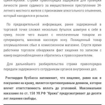
ориентировки. Стражи правопорядка задержали для проверки
личности ранее судимого за имущественное преступление 34-
летнего местного жителя с признаками алкогольного опьянения,
который находился в розыске.
По предварительной информации, ранее задержанный в
торговой точке сложил несколько бутылок шампуня к себе в
сумку, после чего вышел с неоплаченным товаром из
супермаркета, миновав кассовую зону. Похищенный товар
злоумышленник сбыл в комиссионном магазине. Спустя время
работники торговли обнаружили факт хищения по записям с
камер видеонаблюдения и обратились к правоохранителям.
Для дальнейшего разбирательства стражи правопорядка
передали задержанного сотрудникам органов внутренних дел.
Росгвардия Кузбасса напоминает, что хищение, равно как и
покушение на кражу, является противоправным деянием, которое
влечет ответственность вплоть до уголовной. Максимальное
наказание по ст. 158 УК РФ "Кража" предусматривает до десяти
лет лишения свободы.