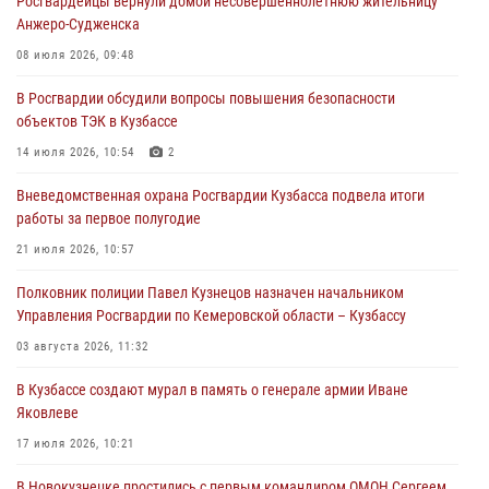
Росгвардейцы вернули домой несовершеннолетнюю жительницу
С 1 сентября 2026 года вступает в силу новый федеральный закон о
Анжеро-Судженска
частной охранной деятельности
08 июля 2026, 09:48
06 августа 2026, 10:19
В Росгвардии обсудили вопросы повышения безопасности
Росгвардейцы задержали предполагаемого виновника причинения
объектов ТЭК в Кузбассе
ножевого ранения кемеровчанину
14 июля 2026, 10:54
2
06 августа 2026, 09:18
Вневедомственная охрана Росгвардии Кузбасса подвела итоги
Росгвардейцы задержали мужчину, повредившего имущество
работы за первое полугодие
горожанки
21 июля 2026, 10:57
06 августа 2026, 08:17
1
Полковник полиции Павел Кузнецов назначен начальником
Росгвардейцы пресекли противоправные действия и защитили
Управления Росгвардии по Кемеровской области – Кузбассу
новокузнечанку от агрессивного знакомого
03 августа 2026, 11:32
06 августа 2026, 07:16
В Кузбассе создают мурал в память о генерале армии Иване
Яковлеве
17 июля 2026, 10:21
В Новокузнецке простились с первым командиром ОМОН Сергеем