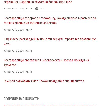
округа Росгвардии по служебно-боевой стрельбе
07 августа 2026, 09:38
14
Росгвардейцы задержали горожанку, находившуюся в розыске за
серию хищений из торговых объектов
07 августа 2026, 08:37
В Кузбассе росгвардейцы помогли вернуть горожанке пропавшую
мать
07 августа 2026, 07:35
Росгвардейцы обеспечили безопасность «Поезда Победы» в
Кузбассе
07 августа 2026, 06:33
Генерал-полковник Олег Плохой поздравил специалистов
организационно-штатных подразделений Росгвардии с
профессиональным праздником
07 августа 2026, 05:32
ПОПУЛЯРНЫЕ НОВОСТИ