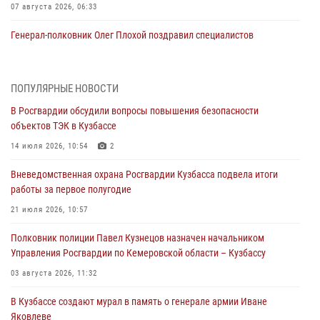
07 августа 2026, 06:33
Генерал-полковник Олег Плохой поздравил специалистов
организационно-штатных подразделений Росгвардии с
профессиональным праздником
07 августа 2026, 05:32
ПОПУЛЯРНЫЕ НОВОСТИ
В Росгвардии обсудили вопросы повышения безопасности
С 1 сентября 2026 года вступает в силу новый федеральный закон о
объектов ТЭК в Кузбассе
частной охранной деятельности
14 июля 2026, 10:54
2
06 августа 2026, 10:19
Вневедомственная охрана Росгвардии Кузбасса подвела итоги
Росгвардейцы задержали предполагаемого виновника причинения
работы за первое полугодие
ножевого ранения кемеровчанину
21 июля 2026, 10:57
06 августа 2026, 09:18
Полковник полиции Павел Кузнецов назначен начальником
Росгвардейцы задержали мужчину, повредившего имущество
Управления Росгвардии по Кемеровской области – Кузбассу
горожанки
03 августа 2026, 11:32
06 августа 2026, 08:17
1
В Кузбассе создают мурал в память о генерале армии Иване
Росгвардейцы пресекли противоправные действия и защитили
Яковлеве
новокузнечанку от агрессивного знакомого