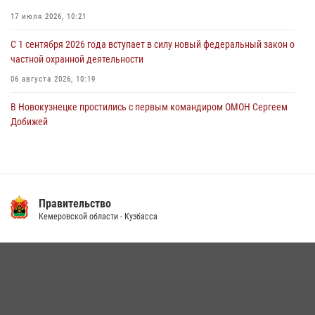
17 июля 2026, 10:21
06 августа 2026, 07:16
С 1 сентября 2026 года вступает в силу новый федеральный закон о
частной охранной деятельности
06 августа 2026, 10:19
В Новокузнецке простились с первым командиром ОМОН Сергеем
Добижей
12 июля 2026, 06:54
Росгвардейцы задержали горожанина, воспользовавшегося
мотоциклом без разрешения владельца
Правительство
14 июля 2026, 08:52
1
Кемеровской области - Кузбасса
Кузбасский спецназ принял участие в сборе снайперов Сибирского
округа Росгвардии
24 июля 2026, 10:35
3
Сотрудники ОМОН «Оберег» провели встречу с воспитанниками
детского дома в рамках всероссийской акции