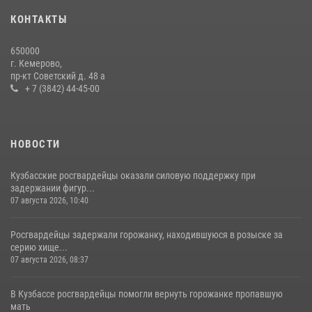
20 июля 2026, 10:54
2
КОНТАКТЫ
Росгвардейцы задержали мужчину, вырвавшего у горожанки пакет
650000
с покупками
г. Кемерово,
пр-кт Советский д. 48 а
20 июля 2026, 08:52
1
+ 7 (3842) 44-45-00
НОВОСТИ
Кузбасские росгвардейцы оказали силовую поддержку при
задержании фигур...
07 августа 2026, 10:40
Росгвардейцы задержали горожанку, находившуюся в розыске за
серию хище...
07 августа 2026, 08:37
В Кузбассе росгвардейцы помогли вернуть горожанке пропавшую
мать