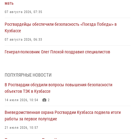
мать
07 августа 2026, 07:35
Росгвардейцы обеспечили безопасность «Поезда Победы» в
Кузбассе
07 августа 2026, 06:33
Генерал-полковник Олег Плохой поздравил специалистов
организационно-штатных подразделений Росгвардии с
профессиональным праздником
07 августа 2026, 05:32
ПОПУЛЯРНЫЕ НОВОСТИ
В Росгвардии обсудили вопросы повышения безопасности
С 1 сентября 2026 года вступает в силу новый федеральный закон о
объектов ТЭК в Кузбассе
частной охранной деятельности
14 июля 2026, 10:54
2
06 августа 2026, 10:19
Вневедомственная охрана Росгвардии Кузбасса подвела итоги
Росгвардейцы задержали предполагаемого виновника причинения
работы за первое полугодие
ножевого ранения кемеровчанину
21 июля 2026, 10:57
06 августа 2026, 09:18