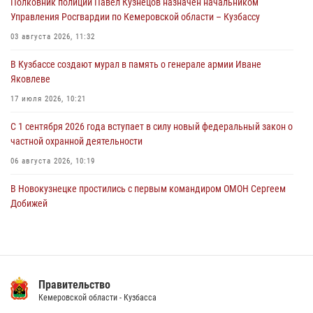
Полковник полиции Павел Кузнецов назначен начальником
Росгвардейцы задержали мужчину, повредившего имущество
Управления Росгвардии по Кемеровской области – Кузбассу
горожанки
03 августа 2026, 11:32
06 августа 2026, 08:17
1
В Кузбассе создают мурал в память о генерале армии Иване
Росгвардейцы пресекли противоправные действия и защитили
Яковлеве
новокузнечанку от агрессивного знакомого
17 июля 2026, 10:21
06 августа 2026, 07:16
С 1 сентября 2026 года вступает в силу новый федеральный закон о
частной охранной деятельности
06 августа 2026, 10:19
В Новокузнецке простились с первым командиром ОМОН Сергеем
Добижей
12 июля 2026, 06:54
Росгвардейцы задержали горожанина, воспользовавшегося
мотоциклом без разрешения владельца
Правительство
14 июля 2026, 08:52
1
Кемеровской области - Кузбасса