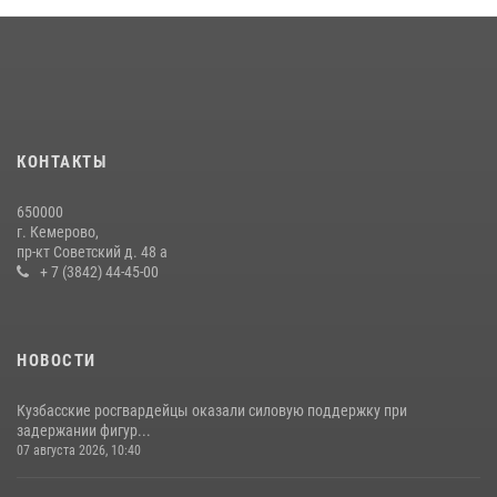
Кузбасский спецназ принял участие в сборе снайперов Сибирского
округа Росгвардии
24 июля 2026, 10:35
3
Сотрудники ОМОН «Оберег» провели встречу с воспитанниками
детского дома в рамках всероссийской акции
20 июля 2026, 10:54
2
КОНТАКТЫ
Росгвардейцы задержали мужчину, вырвавшего у горожанки пакет
650000
с покупками
г. Кемерово,
пр-кт Советский д. 48 а
20 июля 2026, 08:52
1
+ 7 (3842) 44-45-00
НОВОСТИ
Кузбасские росгвардейцы оказали силовую поддержку при
задержании фигур...
07 августа 2026, 10:40