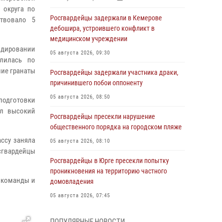
 округа по
Росгвардейцы задержали в Кемерове
ствовало 5
дебошира, устроившего конфликт в
медицинском учреждении
ндировании
05 августа 2026, 09:30
елилась по
ние гранаты
Росгвардейцы задержали участника драки,
причинившего побои оппоненту
05 августа 2026, 08:50
одготовки
ил высокий
Росгвардейцы пресекли нарушение
общественного порядка на городском пляже
ссу заняла
05 августа 2026, 08:10
осгвардейцы
Росгвардейцы в Юрге пресекли попытку
проникновения на территорию частного
 команды и
домовладения
05 августа 2026, 07:45
Сотрудник кузбасского СОБР завоевал
ПОПУЛЯРНЫЕ НОВОСТИ