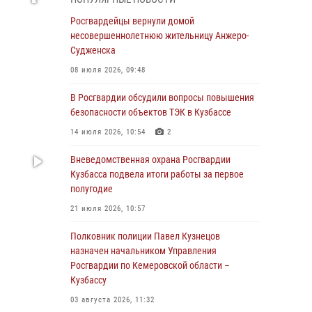
бронзу чемпионата России по парашютно-
атлетическому многоборью
Росгвардейцы вернули домой
несовершеннолетнюю жительницу Анжеро-
04 августа 2026, 10:48
2
Судженска
Кузбассовцы высоко оценили качество
08 июля 2026, 09:48
предоставления государственных услуг
подразделениями ЛРР Росгвардии
В Росгвардии обсудили вопросы повышения
безопасности объектов ТЭК в Кузбассе
04 августа 2026, 09:42
14 июля 2026, 10:54
2
Росгвардейцы помогли разыскать троих
юных путешественников из Новокузнецка
Вневедомственная охрана Росгвардии
Кузбасса подвела итоги работы за первое
04 августа 2026, 08:42
полугодие
Росгвардейцы задержали нарушителя
21 июля 2026, 10:57
общественного порядка в охраняемой
кемеровской гостинице
Полковник полиции Павел Кузнецов
назначен начальником Управления
04 августа 2026, 07:41
Росгвардии по Кемеровской области –
Кузбассу
Кемеровские росгвардейцы пресекли
попытку хищения товара путем подмены
03 августа 2026, 11:32
ценника (ВИДЕО)