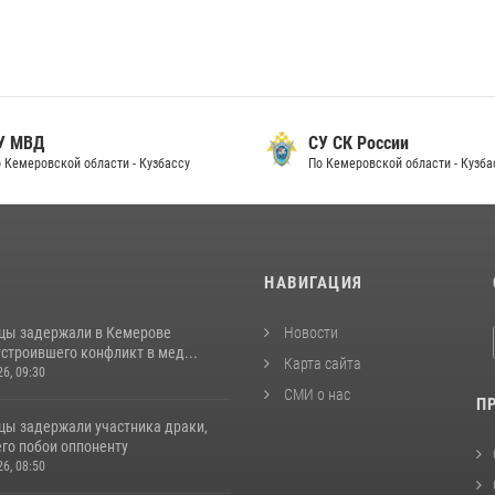
 МВД
СУ СК России
Кемеровской области - Кузбассу
По Кемеровской области - Кузбас
И
НАВИГАЦИЯ
цы задержали в Кемерове
Новости
строившего конфликт в мед...
Карта сайта
26, 09:30
СМИ о нас
П
цы задержали участника драки,
го побои оппоненту
26, 08:50