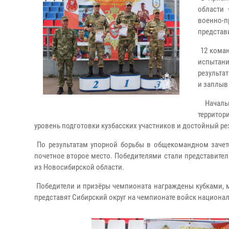
области 
военно-
представ
12 коман
испытан
результат
и заплыв
Начальн
территор
уровень подготовки кузбасских участников и достойный ре
По результатам упорной борьбы в общекомандном зачете
почетное второе место. Победителями стали представител
из Новосибирской области.
Победители и призёры чемпионата награждены кубками, 
представят Сибирский округ на чемпионате войск национа