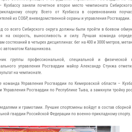
– Кузбассу заняли почетное второе место чемпионата Сибирского
прикладному спорту. Всего от Кузбасса в соревнованиях поуча
ителей из СОБР, вневедомственной охраны и управления Росгвардии.
д со всего Сибирского округа должны были пройти в боевом обму
ия на скорость, выносливость и силу. Лучшая команда опред
ам состязаний в четырех дисциплинах: бег на 400 и 3000 метров, мета
 с автоматом Калашникова.
ик группы профессиональной, специальной и физической п
иального управления Росгвардии майор Александр Стунжа отмет
зультат на чемпионате.
 команда Управления Росгвардии по Кемеровской области – Кузба
и Управления Росгвардии по Республике Тыва, а замкнули тройку р
медалями и грамотами. Лучшие спортсмены войдут в состав сборной
льной гвардии Российской Федерации по военно-прикладному спорту.