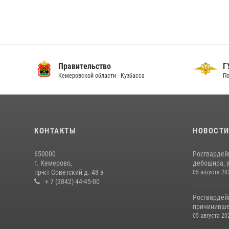
Правительство
ГУ
Кемеровской области - Кузбасса
По 
КОНТАКТЫ
НОВОСТ
650000
Росгвардей
г. Кемерово,
дебошира, у
пр-кт Советский д. 48 а
05 августа 20
+ 7 (3842) 44-45-00
Росгвардей
причинивше
05 августа 20