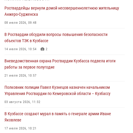
государственных услуг подразделениями ЛРР Росгвардии
Росгвардейцы вернули домой несовершеннолетнюю жительницу
04 августа 2026, 09:42
Анжеро-Судженска
Росгвардейцы помогли разыскать троих юных путешественников из
08 июля 2026, 09:48
Новокузнецка
В Росгвардии обсудили вопросы повышения безопасности
04 августа 2026, 08:42
объектов ТЭК в Кузбассе
Росгвардейцы задержали нарушителя общественного порядка в
14 июля 2026, 10:54
2
охраняемой кемеровской гостинице
Вневедомственная охрана Росгвардии Кузбасса подвела итоги
04 августа 2026, 07:41
работы за первое полугодие
Кемеровские росгвардейцы пресекли попытку хищения товара
21 июля 2026, 10:57
путем подмены ценника (ВИДЕО)
Полковник полиции Павел Кузнецов назначен начальником
04 августа 2026, 06:32
1
Управления Росгвардии по Кемеровской области – Кузбассу
03 августа 2026, 11:32
В Кузбассе создают мурал в память о генерале армии Иване
Яковлеве
17 июля 2026, 10:21