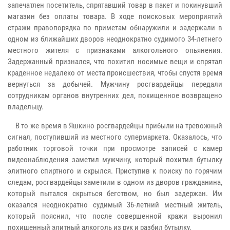
запечатлен посетитель, спрятавший товар в пакет и покинувший
магазин без оплаты товара. В ходе поисковых мероприятий
стражи правопорядка по приметам обнаружили и задержали в
одном из ближайших дворов неоднократно судимого 34-летнего
местного жителя с признаками алкогольного опьянения.
Задержанный признался, что похитил носимые вещи и спрятал
краденное недалеко от места происшествия, чтобы спустя время
вернуться за добычей. Мужчину росгвардейцы передали
сотрудникам органов внутренних дел, похищенное возвращено
владельцу.
В то же время в Яшкино росгвардейцы прибыли на тревожный
сигнал, поступивший из местного супермаркета. Оказалось, что
работник торговой точки при просмотре записей с камер
видеонаблюдения заметил мужчину, который похитил бутылку
элитного спиртного и скрылся. Приступив к поиску по горячим
следам, росгвардейцы заметили в одном из дворов гражданина,
который пытался скрыться бегством, но был задержан. Им
оказался неоднократно судимый 36-летний местный житель,
который пояснил, что после совершенной кражи выронил
похищенный элитный алкоголь из рук и разбил бутылку.