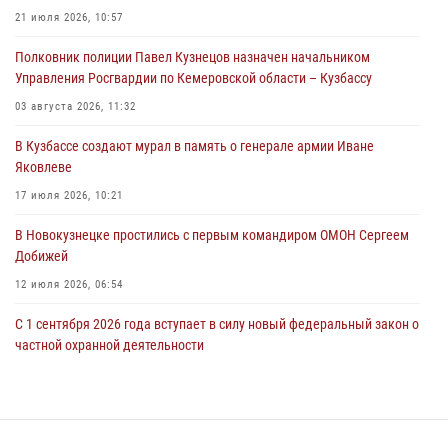
21 июля 2026, 10:57
06 августа 2026, 09:18
Полковник полиции Павел Кузнецов назначен начальником
Росгвардейцы задержали мужчину, повредившего имущество
Управления Росгвардии по Кемеровской области – Кузбассу
горожанки
03 августа 2026, 11:32
06 августа 2026, 08:17
1
В Кузбассе создают мурал в память о генерале армии Иване
Росгвардейцы пресекли противоправные действия и защитили
Яковлеве
новокузнечанку от агрессивного знакомого
17 июля 2026, 10:21
06 августа 2026, 07:16
В Новокузнецке простились с первым командиром ОМОН Сергеем
Добижей
12 июля 2026, 06:54
С 1 сентября 2026 года вступает в силу новый федеральный закон о
частной охранной деятельности
06 августа 2026, 10:19
Росгвардейцы задержали горожанина, воспользовавшегося
мотоциклом без разрешения владельца