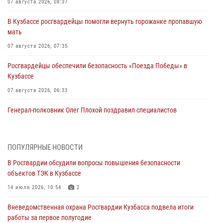
07 августа 2026, 08:37
В Кузбассе росгвардейцы помогли вернуть горожанке пропавшую
мать
07 августа 2026, 07:35
Росгвардейцы обеспечили безопасность «Поезда Победы» в
Кузбассе
07 августа 2026, 06:33
Генерал-полковник Олег Плохой поздравил специалистов
организационно-штатных подразделений Росгвардии с
профессиональным праздником
07 августа 2026, 05:32
ПОПУЛЯРНЫЕ НОВОСТИ
В Росгвардии обсудили вопросы повышения безопасности
С 1 сентября 2026 года вступает в силу новый федеральный закон о
объектов ТЭК в Кузбассе
частной охранной деятельности
14 июля 2026, 10:54
2
06 августа 2026, 10:19
Вневедомственная охрана Росгвардии Кузбасса подвела итоги
Росгвардейцы задержали предполагаемого виновника причинения
работы за первое полугодие
ножевого ранения кемеровчанину