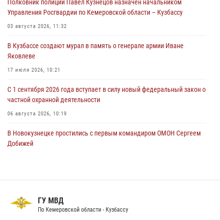
Полковник полиции Павел Кузнецов назначен начальником
Росгвардейцы задержали мужчину, повредившего имущество
Управления Росгвардии по Кемеровской области – Кузбассу
горожанки
03 августа 2026, 11:32
06 августа 2026, 08:17
1
В Кузбассе создают мурал в память о генерале армии Иване
Росгвардейцы пресекли противоправные действия и защитили
Яковлеве
новокузнечанку от агрессивного знакомого
17 июля 2026, 10:21
06 августа 2026, 07:16
С 1 сентября 2026 года вступает в силу новый федеральный закон о
частной охранной деятельности
06 августа 2026, 10:19
В Новокузнецке простились с первым командиром ОМОН Сергеем
Добижей
12 июля 2026, 06:54
Росгвардейцы задержали горожанина, воспользовавшегося
мотоциклом без разрешения владельца
ГУ МВД
14 июля 2026, 08:52
1
По Кемеровской области - Кузбассу