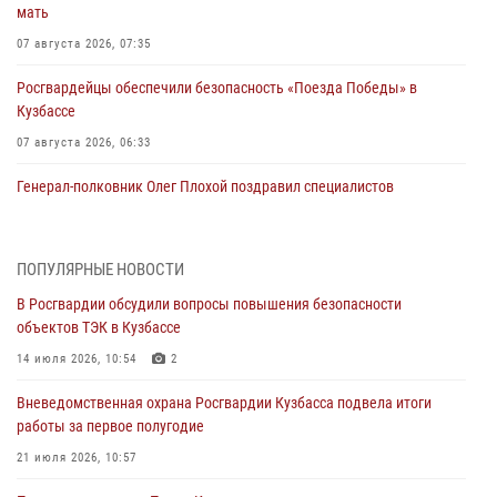
мать
07 августа 2026, 07:35
Росгвардейцы обеспечили безопасность «Поезда Победы» в
Кузбассе
07 августа 2026, 06:33
Генерал-полковник Олег Плохой поздравил специалистов
организационно-штатных подразделений Росгвардии с
профессиональным праздником
07 августа 2026, 05:32
ПОПУЛЯРНЫЕ НОВОСТИ
В Росгвардии обсудили вопросы повышения безопасности
С 1 сентября 2026 года вступает в силу новый федеральный закон о
объектов ТЭК в Кузбассе
частной охранной деятельности
14 июля 2026, 10:54
2
06 августа 2026, 10:19
Вневедомственная охрана Росгвардии Кузбасса подвела итоги
Росгвардейцы задержали предполагаемого виновника причинения
работы за первое полугодие
ножевого ранения кемеровчанину
21 июля 2026, 10:57
06 августа 2026, 09:18