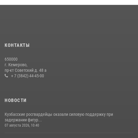
Кузбасский спецназ принял участие в сборе снайперов Сибирского
округа Росгвардии
24 июля 2026, 10:35
3
Сотрудники ОМОН «Оберег» провели встречу с воспитанниками
детского дома в рамках всероссийской акции
20 июля 2026, 10:54
2
КОНТАКТЫ
Росгвардейцы задержали мужчину, вырвавшего у горожанки пакет
650000
с покупками
г. Кемерово,
пр-кт Советский д. 48 а
20 июля 2026, 08:52
1
+ 7 (3842) 44-45-00
НОВОСТИ
Кузбасские росгвардейцы оказали силовую поддержку при
задержании фигур...
07 августа 2026, 10:40