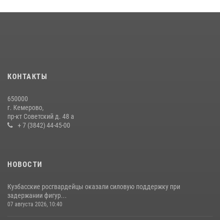
С 1 сентября 2026 года вступает в силу новый федеральный закон о
частной охранной деятельности
06 августа 2026, 10:19
Росгвардейцы задержали мужчину, вырвавшего у горожанки пакет
с покупками
20 июля 2026, 08:52
1
КОНТАКТЫ
Росгвардейцы задержали новокузнечанку при попытке вынести из
650000
гипермаркета товары на 13 тысяч рублей (ВИДЕО)
г. Кемерово,
пр-кт Советский д. 48 а
16 июля 2026, 06:43
1
1
+ 7 (3842) 44-45-00
НОВОСТИ
Кузбасские росгвардейцы оказали силовую поддержку при
задержании фигур...
07 августа 2026, 10:40