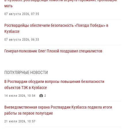
мать
07 августа 2026, 07:35
Росгвардейцы обеспечили безопасность «Поезда Победы» в
Кузбассе
07 августа 2026, 06:33
Генерал-полковник Олег Плохой поздравил специалистов
организационно-штатных подразделений Росгвардии с
профессиональным праздником
07 августа 2026, 05:32
ПОПУЛЯРНЫЕ НОВОСТИ
В Росгвардии обсудили вопросы повышения безопасности
С 1 сентября 2026 года вступает в силу новый федеральный закон о
объектов ТЭК в Кузбассе
частной охранной деятельности
14 июля 2026, 10:54
2
06 августа 2026, 10:19
Вневедомственная охрана Росгвардии Кузбасса подвела итоги
Росгвардейцы задержали предполагаемого виновника причинения
работы за первое полугодие
ножевого ранения кемеровчанину
21 июля 2026, 10:57
06 августа 2026, 09:18