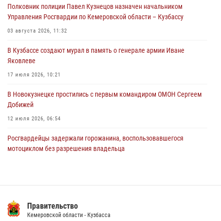
Полковник полиции Павел Кузнецов назначен начальником
Росгвардейцы задержали мужчину, повредившего имущество
Управления Росгвардии по Кемеровской области – Кузбассу
горожанки
03 августа 2026, 11:32
06 августа 2026, 08:17
1
В Кузбассе создают мурал в память о генерале армии Иване
Росгвардейцы пресекли противоправные действия и защитили
Яковлеве
новокузнечанку от агрессивного знакомого
17 июля 2026, 10:21
06 августа 2026, 07:16
В Новокузнецке простились с первым командиром ОМОН Сергеем
Добижей
12 июля 2026, 06:54
Росгвардейцы задержали горожанина, воспользовавшегося
мотоциклом без разрешения владельца
14 июля 2026, 08:52
1
Кузбасский спецназ принял участие в сборе снайперов Сибирского
округа Росгвардии
Правительство
24 июля 2026, 10:35
3
Кемеровской области - Кузбасса