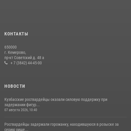
24 июля 2026, 10:35
3
Росгвардейцы задержали мужчину, вырвавшего у горожанки пакет
с покупками
20 июля 2026, 08:52
1
КОНТАКТЫ
Росгвардейцы задержали новокузнечанку при попытке вынести из
650000
гипермаркета товары на 13 тысяч рублей (ВИДЕО)
г. Кемерово,
пр-кт Советский д. 48 а
16 июля 2026, 06:43
1
1
+ 7 (3842) 44-45-00
НОВОСТИ
Кузбасские росгвардейцы оказали силовую поддержку при
задержании фигур...
07 августа 2026, 10:40
Росгвардейцы задержали горожанку, находившуюся в розыске за
серию хище...