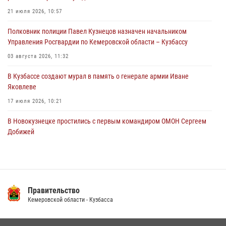
21 июля 2026, 10:57
06 августа 2026, 08:17
1
Полковник полиции Павел Кузнецов назначен начальником
Росгвардейцы пресекли противоправные действия и защитили
Управления Росгвардии по Кемеровской области – Кузбассу
новокузнечанку от агрессивного знакомого
03 августа 2026, 11:32
06 августа 2026, 07:16
В Кузбассе создают мурал в память о генерале армии Иване
Яковлеве
17 июля 2026, 10:21
В Новокузнецке простились с первым командиром ОМОН Сергеем
Добижей
12 июля 2026, 06:54
Росгвардейцы задержали горожанина, воспользовавшегося
мотоциклом без разрешения владельца
Правительство
14 июля 2026, 08:52
1
Кемеровской области - Кузбасса
Кузбасский спецназ принял участие в сборе снайперов Сибирского
округа Росгвардии