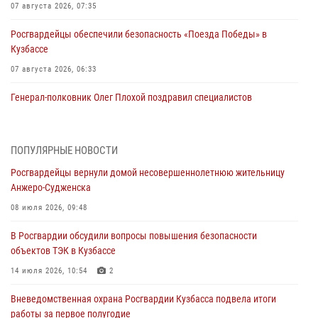
07 августа 2026, 07:35
Росгвардейцы обеспечили безопасность «Поезда Победы» в
Кузбассе
07 августа 2026, 06:33
Генерал-полковник Олег Плохой поздравил специалистов
организационно-штатных подразделений Росгвардии с
профессиональным праздником
07 августа 2026, 05:32
ПОПУЛЯРНЫЕ НОВОСТИ
Росгвардейцы вернули домой несовершеннолетнюю жительницу
С 1 сентября 2026 года вступает в силу новый федеральный закон о
Анжеро-Судженска
частной охранной деятельности
08 июля 2026, 09:48
06 августа 2026, 10:19
В Росгвардии обсудили вопросы повышения безопасности
Росгвардейцы задержали предполагаемого виновника причинения
объектов ТЭК в Кузбассе
ножевого ранения кемеровчанину
14 июля 2026, 10:54
2
06 августа 2026, 09:18
Вневедомственная охрана Росгвардии Кузбасса подвела итоги
Росгвардейцы задержали мужчину, повредившего имущество
работы за первое полугодие
горожанки