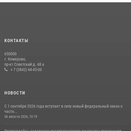
округа Росгвардии
24 июля 2026, 10:35
3
Росгвардейцы задержали мужчину, вырвавшего у горожанки пакет
с покупками
20 июля 2026, 08:52
1
КОНТАКТЫ
Росгвардейцы задержали новокузнечанку при попытке вынести из
650000
гипермаркета товары на 13 тысяч рублей (ВИДЕО)
г. Кемерово,
пр-кт Советский д. 48 а
16 июля 2026, 06:43
1
1
+ 7 (3842) 44-45-00
НОВОСТИ
С 1 сентября 2026 года вступает в силу новый федеральный закон о
частн...
06 августа 2026, 10:19
Росгвардейцы задержали предполагаемого виновника причинения