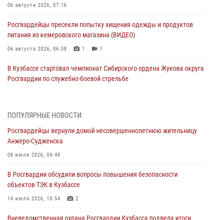
06 августа 2026, 07:16
Росгвардейцы пресекли попытку хищения одежды и продуктов
питания из кемеровского магазина (ВИДЕО)
06 августа 2026, 06:08
1
1
В Кузбассе стартовал чемпионат Сибирского ордена Жукова округа
Росгвардии по служебно-боевой стрельбе
05 августа 2026, 10:53
7
Росгвардейцы задержали в Кемерове дебошира, устроившего
ПОПУЛЯРНЫЕ НОВОСТИ
конфликт в медицинском учреждении
Росгвардейцы вернули домой несовершеннолетнюю жительницу
05 августа 2026, 09:30
Анжеро-Судженска
Росгвардейцы задержали участника драки, причинившего побои
08 июля 2026, 09:48
оппоненту
В Росгвардии обсудили вопросы повышения безопасности
05 августа 2026, 08:50
объектов ТЭК в Кузбассе
Росгвардейцы пресекли нарушение общественного порядка на
14 июля 2026, 10:54
2
городском пляже
Вневедомственная охрана Росгвардии Кузбасса подвела итоги