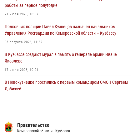
05 августа 2026, 08:10
работы за первое полугодие
Росгвардейцы в Юрге пресекли попытку проникновения на
21 июля 2026, 10:57
территорию частного домовладения
Полковник полиции Павел Кузнецов назначен начальником
05 августа 2026, 07:45
Управления Росгвардии по Кемеровской области – Кузбассу
03 августа 2026, 11:32
В Кузбассе создают мурал в память о генерале армии Иване
Яковлеве
17 июля 2026, 10:21
В Новокузнецке простились с первым командиром ОМОН Сергеем
Добижей
12 июля 2026, 06:54
Росгвардейцы задержали горожанина, воспользовавшегося
мотоциклом без разрешения владельца
Правительство
14 июля 2026, 08:52
1
Кемеровской области - Кузбасса
Кузбасский спецназ принял участие в сборе снайперов Сибирского