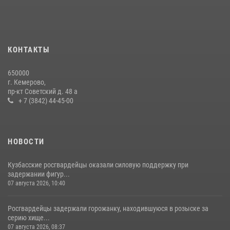
24 июля 2026, 10:35
3
Сотрудники ОМОН «Оберег» провели встречу с воспитанниками
детского дома в рамках всероссийской акции
20 июля 2026, 10:54
2
КОНТАКТЫ
Росгвардейцы задержали мужчину, вырвавшего у горожанки пакет
650000
с покупками
г. Кемерово,
пр-кт Советский д. 48 а
20 июля 2026, 08:52
1
+ 7 (3842) 44-45-00
НОВОСТИ
Кузбасские росгвардейцы оказали силовую поддержку при
задержании фигур...
07 августа 2026, 10:40
Росгвардейцы задержали горожанку, находившуюся в розыске за
серию хище...
07 августа 2026, 08:37