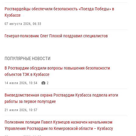
Росгвардейцы обеспечили безопасность «Поезда Победы» в
Кузбассе
07 августа 2026, 06:33
Генерал-полковник Олег Плохой поздравил специалистов
организационно-штатных подразделений Росгвардии с
профессиональным праздником
07 августа 2026, 05:32
ПОПУЛЯРНЫЕ НОВОСТИ
В Росгвардии обсудили вопросы повышения безопасности
С 1 сентября 2026 года вступает в силу новый федеральный закон о
объектов ТЭК в Кузбассе
частной охранной деятельности
14 июля 2026, 10:54
2
06 августа 2026, 10:19
Вневедомственная охрана Росгвардии Кузбасса подвела итоги
Росгвардейцы задержали предполагаемого виновника причинения
работы за первое полугодие
ножевого ранения кемеровчанину
21 июля 2026, 10:57
06 августа 2026, 09:18
Полковник полиции Павел Кузнецов назначен начальником
Росгвардейцы задержали мужчину, повредившего имущество
Управления Росгвардии по Кемеровской области – Кузбассу
горожанки