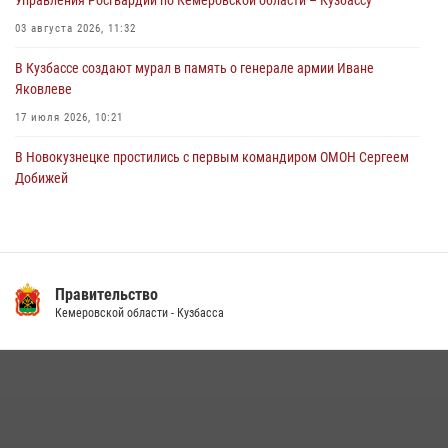
03 августа 2026, 11:32
В Кузбассе создают мурал в память о генерале армии Иване
Яковлеве
17 июля 2026, 10:21
В Новокузнецке простились с первым командиром ОМОН Сергеем
Добижей
12 июля 2026, 06:54
Росгвардейцы задержали горожанина, воспользовавшегося
мотоциклом без разрешения владельца
Правительство
14 июля 2026, 08:52
1
Кемеровской области - Кузбасса
Кузбасский спецназ принял участие в сборе снайперов Сибирского
округа Росгвардии
24 июля 2026, 10:35
3
Росгвардейцы задержали мужчину, вырвавшего у горожанки пакет
с покупками