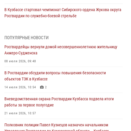
В Кузбассе стартовал чемпионат Сибирского ордена Жукова округа
Росгвардии по служебно-боевой стрельбе
05 августа 2026, 10:53
7
Росгвардейцы задержали в Кемерове дебошира, устроившего
ПОПУЛЯРНЫЕ НОВОСТИ
конфликт в медицинском учреждении
Росгвардейцы вернули домой несовершеннолетнюю жительницу
05 августа 2026, 09:30
Анжеро-Судженска
Росгвардейцы задержали участника драки, причинившего побои
08 июля 2026, 09:48
оппоненту
В Росгвардии обсудили вопросы повышения безопасности
05 августа 2026, 08:50
объектов ТЭК в Кузбассе
Росгвардейцы пресекли нарушение общественного порядка на
14 июля 2026, 10:54
2
городском пляже
Вневедомственная охрана Росгвардии Кузбасса подвела итоги
05 августа 2026, 08:10
работы за первое полугодие
Росгвардейцы в Юрге пресекли попытку проникновения на
21 июля 2026, 10:57
территорию частного домовладения
Полковник полиции Павел Кузнецов назначен начальником
05 августа 2026, 07:45
Управления Росгвардии по Кемеровской области – Кузбассу