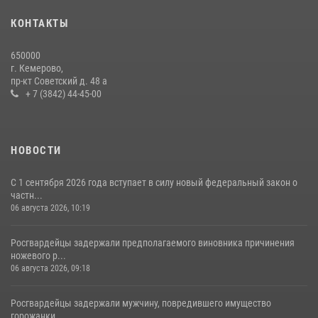
20 июля 2026, 08:52
1
КОНТАКТЫ
Росгвардейцы задержали новокузнечанку при попытке вынести из
650000
гипермаркета товары на 13 тысяч рублей (ВИДЕО)
г. Кемерово,
пр-кт Советский д. 48 а
16 июля 2026, 06:43
1
1
+ 7 (3842) 44-45-00
НОВОСТИ
С 1 сентября 2026 года вступает в силу новый федеральный закон о
частн...
06 августа 2026, 10:19
Росгвардейцы задержали предполагаемого виновника причинения
ножевого р...
06 августа 2026, 09:18
Росгвардейцы задержали мужчину, повредившего имущество
горожанки