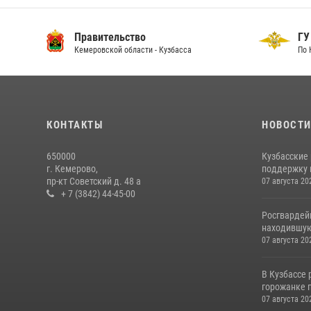
Правительство
ГУ
Кемеровской области - Кузбасса
По 
КОНТАКТЫ
НОВОСТ
650000
Кузбасские
г. Кемерово,
поддержку 
пр-кт Советский д. 48 а
07 августа 20
+ 7 (3842) 44-45-00
Росгвардей
находившую
07 августа 20
В Кузбассе
горожанке 
07 августа 20