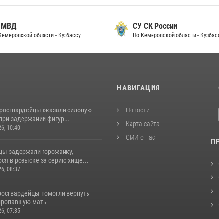
 МВД
СУ СК России
Кемеровской области - Кузбассу
По Кемеровской области - Кузбас
И
НАВИГАЦИЯ
 росгвардейцы оказали силовую
Новости
при задержании фигур...
Карта сайта
26, 10:40
СМИ о нас
П
цы задержали горожанку,
ся в розыске за серию хище...
26, 08:37
 росгвардейцы помогли вернуть
пропавшую мать
26, 07:35