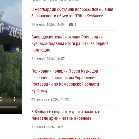
Генерал-полковник Олег Плохой поздравил
специалистов организационно-штатных
В Росгвардии обсудили вопросы повышения
подразделений Росгвардии с
безопасности объектов ТЭК в Кузбассе
профессиональным праздником
14 июля 2026, 10:54
2
07 августа 2026, 05:32
Вневедомственная охрана Росгвардии
С 1 сентября 2026 года вступает в силу новый
Кузбасса подвела итоги работы за первое
федеральный закон о частной охранной
полугодие
деятельности
21 июля 2026, 10:57
06 августа 2026, 10:19
Полковник полиции Павел Кузнецов
Росгвардейцы задержали предполагаемого
назначен начальником Управления
виновника причинения ножевого ранения
Росгвардии по Кемеровской области –
кемеровчанину
Кузбассу
06 августа 2026, 09:18
03 августа 2026, 11:32
Росгвардейцы задержали мужчину,
В Кузбассе создают мурал в память о
повредившего имущество горожанки
генерале армии Иване Яковлеве
06 августа 2026, 08:17
1
17 июля 2026, 10:21
Росгвардейцы пресекли противоправные