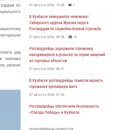
гвардии по
07 августа 2026, 10:40
1
ециального
В Кузбассе завершился чемпионат
Сибирского ордена Жукова округа
ашютному
Росгвардии по служебно-боевой стрельбе
ятия прошли
07 августа 2026, 09:38
14
Росгвардейцы задержали горожанку,
олнить ряд
находившуюся в розыске за серию хищений
 и экипажа
из торговых объектов
нку уровню
07 августа 2026, 08:37
В Кузбассе росгвардейцы помогли вернуть
горожанке пропавшую мать
07 августа 2026, 07:35
Росгвардейцы обеспечили безопасность
«Поезда Победы» в Кузбассе
07 августа 2026, 06:33
ПОПУЛЯРНЫЕ НОВОСТИ