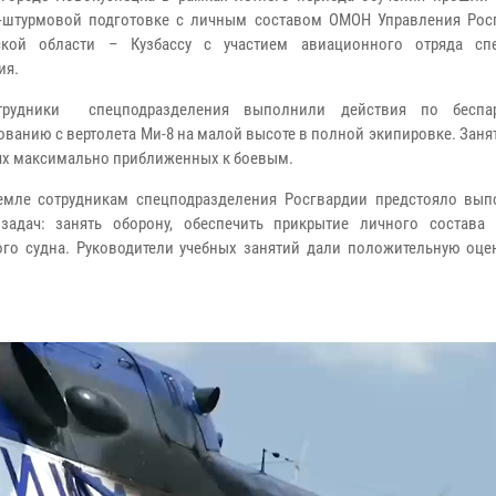
-штурмовой подготовке с личным составом ОМОН Управления Рос
ской области – Кузбассу с участием авиационного отряда сп
ия.
ники спецподразделения выполнили действия по беспар
ованию с вертолета Ми‑8 на малой высоте в полной экипировке. Зан
ях максимально приближенных к боевым.
е сотрудникам спецподразделения Росгвардии предстояло вып
задач: занять оборону, обеспечить прикрытие личного состава
го судна. Руководители учебных занятий дали положительную оце