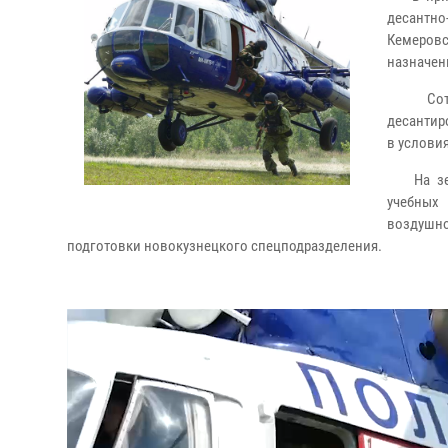
десантно
Кемеров
назначен
Сотруд
десантир
в услови
На земл
учебных 
воздушно
подготовки новокузнецкого спецподразделения.