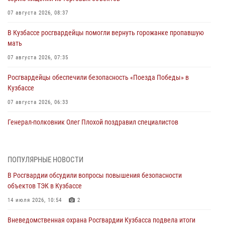
07 августа 2026, 08:37
В Кузбассе росгвардейцы помогли вернуть горожанке пропавшую
мать
07 августа 2026, 07:35
Росгвардейцы обеспечили безопасность «Поезда Победы» в
Кузбассе
07 августа 2026, 06:33
Генерал-полковник Олег Плохой поздравил специалистов
организационно-штатных подразделений Росгвардии с
профессиональным праздником
07 августа 2026, 05:32
ПОПУЛЯРНЫЕ НОВОСТИ
В Росгвардии обсудили вопросы повышения безопасности
С 1 сентября 2026 года вступает в силу новый федеральный закон о
объектов ТЭК в Кузбассе
частной охранной деятельности
14 июля 2026, 10:54
2
06 августа 2026, 10:19
Вневедомственная охрана Росгвардии Кузбасса подвела итоги
Росгвардейцы задержали предполагаемого виновника причинения