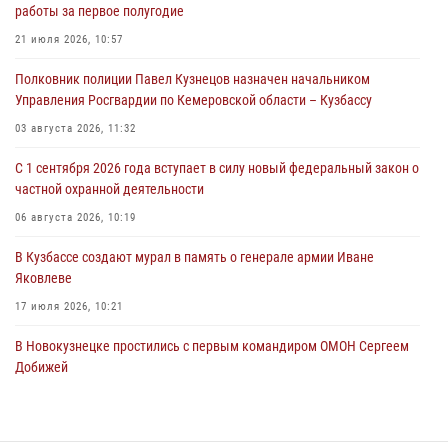
работы за первое полугодие
ножевого ранения кемеровчанину
21 июля 2026, 10:57
06 августа 2026, 09:18
Полковник полиции Павел Кузнецов назначен начальником
Росгвардейцы задержали мужчину, повредившего имущество
Управления Росгвардии по Кемеровской области – Кузбассу
горожанки
03 августа 2026, 11:32
06 августа 2026, 08:17
1
С 1 сентября 2026 года вступает в силу новый федеральный закон о
Росгвардейцы пресекли противоправные действия и защитили
частной охранной деятельности
новокузнечанку от агрессивного знакомого
06 августа 2026, 10:19
06 августа 2026, 07:16
В Кузбассе создают мурал в память о генерале армии Иване
Яковлеве
17 июля 2026, 10:21
В Новокузнецке простились с первым командиром ОМОН Сергеем
Добижей
12 июля 2026, 06:54
Росгвардейцы задержали горожанина, воспользовавшегося