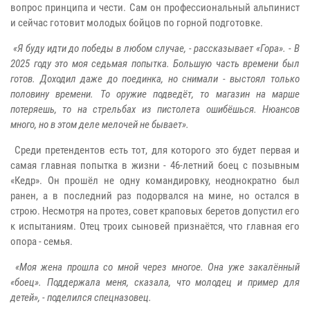
вопрос принципа и чести. Сам он профессиональный альпинист
и сейчас готовит молодых бойцов по горной подготовке.
«Я буду идти до победы в любом случае, - рассказывает «Гора». - В
2025 году это моя седьмая попытка. Большую часть времени был
готов. Доходил даже до поединка, но снимали - выстоял только
половину времени. То оружие подведёт, то магазин на марше
потеряешь, то на стрельбах из пистолета ошибёшься. Нюансов
много, но в этом деле мелочей не бывает».
Среди претендентов есть тот, для которого это будет первая и
самая главная попытка в жизни - 46-летний боец с позывным
«Кедр». Он прошёл не одну командировку, неоднократно был
ранен, а в последний раз подорвался на мине, но остался в
строю. Несмотря на протез, совет краповых беретов допустил его
к испытаниям. Отец троих сыновей признаётся, что главная его
опора - семья.
«Моя жена прошла со мной через многое. Она уже закалённый
«боец». Поддержала меня, сказала, что молодец и пример для
детей», - поделился спецназовец.