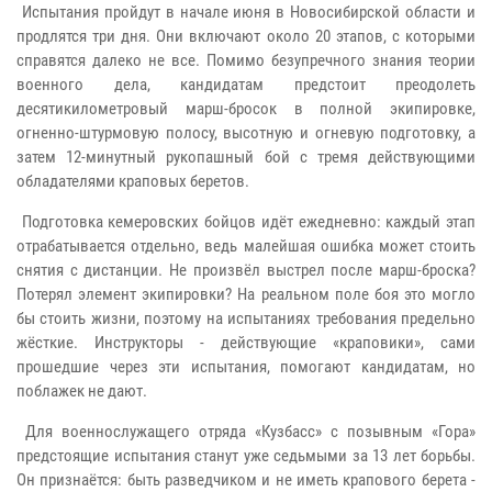
Испытания пройдут в начале июня в Новосибирской области и
продлятся три дня. Они включают около 20 этапов, с которыми
справятся далеко не все. Помимо безупречного знания теории
военного дела, кандидатам предстоит преодолеть
десятикилометровый марш-бросок в полной экипировке,
огненно-штурмовую полосу, высотную и огневую подготовку, а
затем 12-минутный рукопашный бой с тремя действующими
обладателями краповых беретов.
Подготовка кемеровских бойцов идёт ежедневно: каждый этап
отрабатывается отдельно, ведь малейшая ошибка может стоить
снятия с дистанции. Не произвёл выстрел после марш-броска?
Потерял элемент экипировки? На реальном поле боя это могло
бы стоить жизни, поэтому на испытаниях требования предельно
жёсткие. Инструкторы - действующие «краповики», сами
прошедшие через эти испытания, помогают кандидатам, но
поблажек не дают.
Для военнослужащего отряда «Кузбасс» с позывным «Гора»
предстоящие испытания станут уже седьмыми за 13 лет борьбы.
Он признаётся: быть разведчиком и не иметь крапового берета -