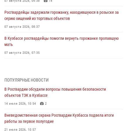
07 августа 2026, 09:38
14
Росгвардейцы задержали горожанку, находившуюся в розыске за
серию хищений из торговых объектов
07 августа 2026, 08:37
В Кузбассе росгвардейцы помогли вернуть горожанке пропавшую
мать
07 августа 2026, 07:35
Росгвардейцы обеспечили безопасность «Поезда Победы» в
Кузбассе
07 августа 2026, 06:33
ПОПУЛЯРНЫЕ НОВОСТИ
В Росгвардии обсудили вопросы повышения безопасности
Генерал-полковник Олег Плохой поздравил специалистов
объектов ТЭК в Кузбассе
организационно-штатных подразделений Росгвардии с
профессиональным праздником
14 июля 2026, 10:54
2
07 августа 2026, 05:32
Вневедомственная охрана Росгвардии Кузбасса подвела итоги
работы за первое полугодие
С 1 сентября 2026 года вступает в силу новый федеральный закон о
частной охранной деятельности
21 июля 2026, 10:57