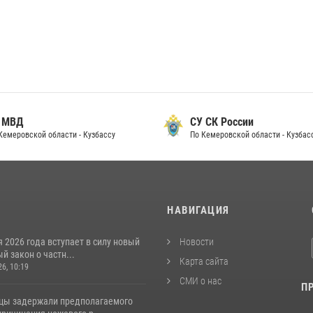
 МВД
СУ СК России
Кемеровской области - Кузбассу
По Кемеровской области - Кузбас
И
НАВИГАЦИЯ
я 2026 года вступает в силу новый
Новости
 закон о частн...
Карта сайта
26, 10:19
СМИ о нас
П
цы задержали предполагаемого