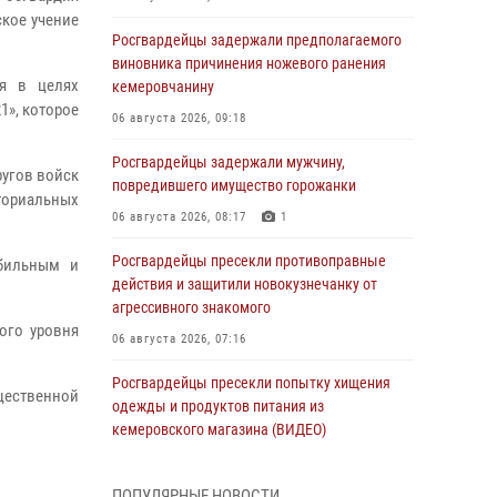
ское учение
Росгвардейцы задержали предполагаемого
виновника причинения ножевого ранения
я в целях
кемеровчанину
1», которое
06 августа 2026, 09:18
Росгвардейцы задержали мужчину,
ругов войск
повредившего имущество горожанки
ториальных
06 августа 2026, 08:17
1
Росгвардейцы пресекли противоправные
обильным и
действия и защитили новокузнечанку от
агрессивного знакомого
ого уровня
06 августа 2026, 07:16
Росгвардейцы пресекли попытку хищения
бщественной
одежды и продуктов питания из
кемеровского магазина (ВИДЕО)
06 августа 2026, 06:08
1
1
ПОПУЛЯРНЫЕ НОВОСТИ