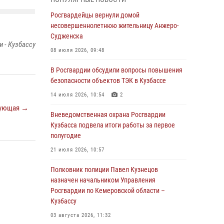
В Кузбассе стартовал чемпионат Сибирского
ордена Жукова округа Росгвардии по
Росгвардейцы вернули домой
служебно-боевой стрельбе
несовершеннолетнюю жительницу Анжеро-
Судженска
05 августа 2026, 10:53
7
 - Кузбассу
08 июля 2026, 09:48
Росгвардейцы задержали в Кемерове
дебошира, устроившего конфликт в
В Росгвардии обсудили вопросы повышения
медицинском учреждении
безопасности объектов ТЭК в Кузбассе
05 августа 2026, 09:30
14 июля 2026, 10:54
2
ующая →
Росгвардейцы задержали участника драки,
Вневедомственная охрана Росгвардии
причинившего побои оппоненту
Кузбасса подвела итоги работы за первое
полугодие
05 августа 2026, 08:50
21 июля 2026, 10:57
Росгвардейцы пресекли нарушение
общественного порядка на городском пляже
Полковник полиции Павел Кузнецов
назначен начальником Управления
05 августа 2026, 08:10
Росгвардии по Кемеровской области –
Кузбассу
Росгвардейцы в Юрге пресекли попытку
проникновения на территорию частного
03 августа 2026, 11:32
домовладения