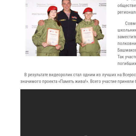
обществ
регионал
Совмест
школьник
заместит
полковн
Башмаков
Так учас
погибших
В результате видеоролик стал одним из лучших на Всеро
значимого проекта «Память жива!». Всего участие приняли 