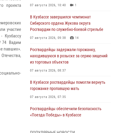
го проекта
07 августа 2026, 10:40
1
В Кузбассе завершился чемпионат
емеровских
Сибирского ордена Жукова округа
ли участие
Росгвардии по служебно-боевой стрельбе
- Кузбассу
07 августа 2026, 09:38
14
№74 Вадим
е павших».
Росгвардейцы задержали горожанку,
 Отечества,
находившуюся в розыске за серию хищений
из торговых объектов
07 августа 2026, 08:37
 социально-
В Кузбассе росгвардейцы помогли вернуть
горожанке пропавшую мать
07 августа 2026, 07:35
Росгвардейцы обеспечили безопасность
«Поезда Победы» в Кузбассе
07 августа 2026, 06:33
ПОПУЛЯРНЫЕ НОВОСТИ