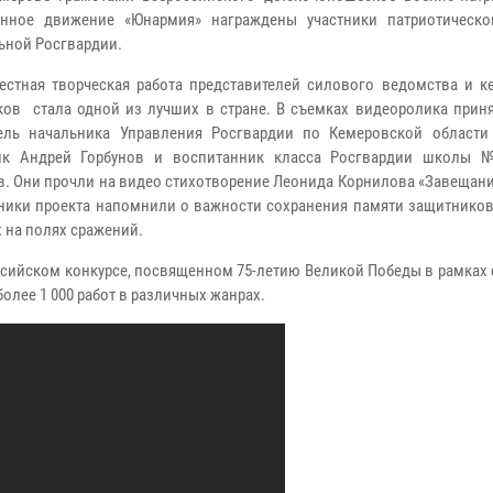
енное движение «Юнармия» награждены участники патриотическо
ьной Росгвардии.
ная творческая работа представителей силового ведомства и к
ов стала одной из лучших в стране. В съемках видеоролика приня
ель начальника Управления Росгвардии по Кемеровской области 
ик Андрей Горбунов и воспитанник класса Росгвардии школы 
. Они прочли на видео стихотворение Леонида Корнилова «Завещани
тники проекта напомнили о важности сохранения памяти защитников
 на полях сражений.
ссийском конкурсе, посвященном 75-летию Великой Победы в рамках
более 1 000 работ в различных жанрах.