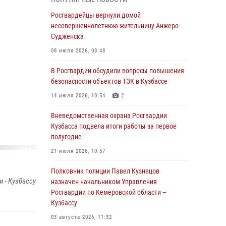
Генерал-полковник Олег Плохой поздравил
специалистов организационно-штатных
Росгвардейцы вернули домой
подразделений Росгвардии с
несовершеннолетнюю жительницу Анжеро-
профессиональным праздником
Судженска
07 августа 2026, 05:32
08 июля 2026, 09:48
С 1 сентября 2026 года вступает в силу новый
В Росгвардии обсудили вопросы повышения
федеральный закон о частной охранной
безопасности объектов ТЭК в Кузбассе
деятельности
14 июля 2026, 10:54
2
06 августа 2026, 10:19
Вневедомственная охрана Росгвардии
Росгвардейцы задержали предполагаемого
Кузбасса подвела итоги работы за первое
виновника причинения ножевого ранения
полугодие
кемеровчанину
21 июля 2026, 10:57
06 августа 2026, 09:18
Полковник полиции Павел Кузнецов
 - Кузбассу
Росгвардейцы задержали мужчину,
назначен начальником Управления
повредившего имущество горожанки
Росгвардии по Кемеровской области –
Кузбассу
06 августа 2026, 08:17
1
03 августа 2026, 11:32
Росгвардейцы пресекли противоправные