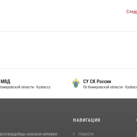
След
 МВД
СУ СК России
Кемеровской области - Кузбассу
По Кемеровской области - Кузбас
И
НАВИГАЦИЯ
 росгвардейцы оказали силовую
Новости