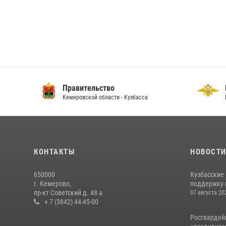
Правительство
ГУ
Кемеровской области - Кузбасса
По 
КОНТАКТЫ
НОВОСТ
650000
Кузбасские
г. Кемерово,
поддержку 
пр-кт Советский д. 48 а
07 августа 20
+ 7 (3842) 44-45-00
Росгвардей