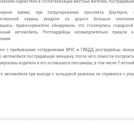
 оказали содействие в госпитализации местных жителей, пострадавши
нее время, при патрулировании проспекта Шахтеров, с
омственной охраны увидели на дороге большое скоплен
вшись, правоохранители обнаружили, что столкнулись городской
венный автомобиль. Росгвардейцы незамедлительно пришли 
вшим.
но с прибывшими сотрудниками МЧС и ГИБДД росгврдейцы эваку
о автомобиля пострадавшую женщину, после чего помогли погрузить
уированы водитель и его оставшиеся пассажиры, в том числе 7-летний
о автомобиля при выезде с кольцевой развязки не справился с упр