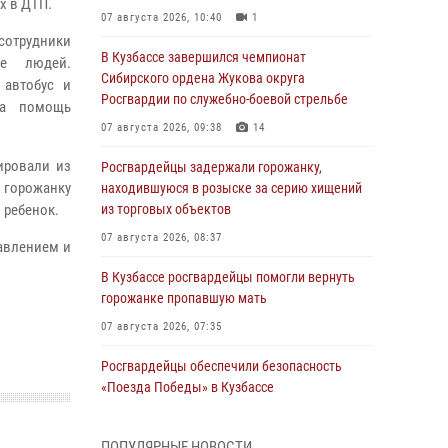
х в ДТП.
07 августа 2026, 10:40
1
отрудники
В Кузбассе завершился чемпионат
ие людей.
Сибирского ордена Жукова округа
 автобус и
Росгвардии по служебно-боевой стрельбе
на помощь
07 августа 2026, 09:38
14
ировали из
Росгвардейцы задержали горожанку,
 горожанку
находившуюся в розыске за серию хищений
 ребенок.
из торговых объектов
07 августа 2026, 08:37
авлением и
В Кузбассе росгвардейцы помогли вернуть
горожанке пропавшую мать
07 августа 2026, 07:35
Росгвардейцы обеспечили безопасность
«Поезда Победы» в Кузбассе
07 августа 2026, 06:33
ПОПУЛЯРНЫЕ НОВОСТИ