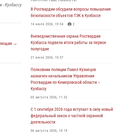
Генерал-полковник Олег Плохой поздравил
 - Кузбассу
специалистов организационно-штатных
В Росгвардии обсудили вопросы повышения
подразделений Росгвардии с
безопасности объектов ТЭК в Кузбассе
профессиональным праздником
14 июля 2026, 10:54
2
07 августа 2026, 05:32
Вневедомственная охрана Росгвардии
С 1 сентября 2026 года вступает в силу новый
Кузбасса подвела итоги работы за первое
ующая →
федеральный закон о частной охранной
полугодие
деятельности
21 июля 2026, 10:57
06 августа 2026, 10:19
Полковник полиции Павел Кузнецов
Росгвардейцы задержали предполагаемого
назначен начальником Управления
виновника причинения ножевого ранения
Росгвардии по Кемеровской области –
кемеровчанину
Кузбассу
06 августа 2026, 09:18
03 августа 2026, 11:32
Росгвардейцы задержали мужчину,
С 1 сентября 2026 года вступает в силу новый
повредившего имущество горожанки
федеральный закон о частной охранной
деятельности
06 августа 2026, 08:17
1
06 августа 2026, 10:19
Росгвардейцы пресекли противоправные