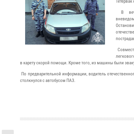
Тетервак
В вечер
вневед
Останови
отечест
пострада
Совмест
легковог
в карету скорой помощи. Кроме того, из машины были эвак
По предварительной информации, водитель отечественног
столкнулся с автобусом ПАЗ.