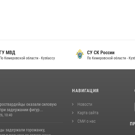
 МВД
СУ СК России
Кемеровской области - Кузбассу
По Кемеровской области - Кузбас
И
НАВИГАЦИЯ
 росгвардейцы оказали силовую
Новости
при задержании фигур...
Карта сайта
26, 10:40
СМИ о нас
П
цы задержали горожанку,