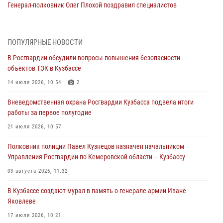
Генерал-полковник Олег Плохой поздравил специалистов
организационно-штатных подразделений Росгвардии с
профессиональным праздником
07 августа 2026, 05:32
ПОПУЛЯРНЫЕ НОВОСТИ
В Росгвардии обсудили вопросы повышения безопасности
С 1 сентября 2026 года вступает в силу новый федеральный закон о
объектов ТЭК в Кузбассе
частной охранной деятельности
14 июля 2026, 10:54
2
06 августа 2026, 10:19
Вневедомственная охрана Росгвардии Кузбасса подвела итоги
Росгвардейцы задержали предполагаемого виновника причинения
работы за первое полугодие
ножевого ранения кемеровчанину
21 июля 2026, 10:57
06 августа 2026, 09:18
Полковник полиции Павел Кузнецов назначен начальником
Росгвардейцы задержали мужчину, повредившего имущество
Управления Росгвардии по Кемеровской области – Кузбассу
горожанки
03 августа 2026, 11:32
06 августа 2026, 08:17
1
В Кузбассе создают мурал в память о генерале армии Иване
Росгвардейцы пресекли противоправные действия и защитили
Яковлеве
новокузнечанку от агрессивного знакомого
17 июля 2026, 10:21
06 августа 2026, 07:16