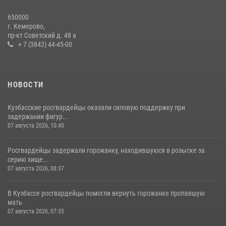
Росгвардейцы задержали новокузнечанку при попытке вынести из
650000
гипермаркета товары на 13 тысяч рублей (ВИДЕО)
г. Кемерово,
пр-кт Советский д. 48 а
16 июля 2026, 06:43
1
1
+ 7 (3842) 44-45-00
НОВОСТИ
Кузбасские росгвардейцы оказали силовую поддержку при
задержании фигур...
07 августа 2026, 10:40
Росгвардейцы задержали горожанку, находившуюся в розыске за
серию хище...
07 августа 2026, 08:37
В Кузбассе росгвардейцы помогли вернуть горожанке пропавшую
мать
07 августа 2026, 07:35