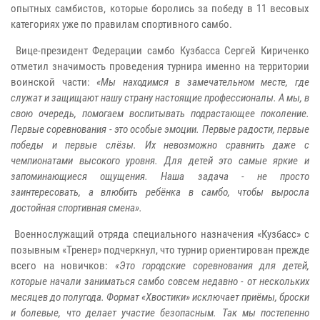
опытных самбистов, которые боролись за победу в 11 весовых
категориях уже по правилам спортивного самбо.
Вице-президент Федерации самбо Кузбасса Сергей Кириченко
отметил значимость проведения турнира именно на территории
воинской части:
«Мы находимся в замечательном месте, где
служат и защищают нашу страну настоящие профессионалы. А мы, в
свою очередь, помогаем воспитывать подрастающее поколение.
Первые соревнования - это особые эмоции. Первые радости, первые
победы и первые слёзы. Их невозможно сравнить даже с
чемпионатами высокого уровня. Для детей это самые яркие и
запоминающиеся ощущения. Наша задача - не просто
заинтересовать, а влюбить ребёнка в самбо, чтобы выросла
достойная спортивная смена».
Военнослужащий отряда специального назначения «Кузбасс» с
позывным «Тренер» подчеркнул, что турнир ориентирован прежде
всего на новичков:
«Это городские соревнования для детей,
которые начали заниматься самбо совсем недавно - от нескольких
месяцев до полугода. Формат «Хвостики» исключает приёмы, броски
и болевые, что делает участие безопасным. Так мы постепенно