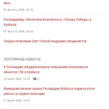
мать
07 августа 2026, 07:35
Росгвардейцы обеспечили безопасность «Поезда Победы» в
Кузбассе
07 августа 2026, 06:33
Генерал-полковник Олег Плохой поздравил специалистов
организационно-штатных подразделений Росгвардии с
профессиональным праздником
07 августа 2026, 05:32
ПОПУЛЯРНЫЕ НОВОСТИ
В Росгвардии обсудили вопросы повышения безопасности
С 1 сентября 2026 года вступает в силу новый федеральный закон о
объектов ТЭК в Кузбассе
частной охранной деятельности
14 июля 2026, 10:54
2
06 августа 2026, 10:19
Вневедомственная охрана Росгвардии Кузбасса подвела итоги
Росгвардейцы задержали предполагаемого виновника причинения
работы за первое полугодие
ножевого ранения кемеровчанину
21 июля 2026, 10:57
06 августа 2026, 09:18