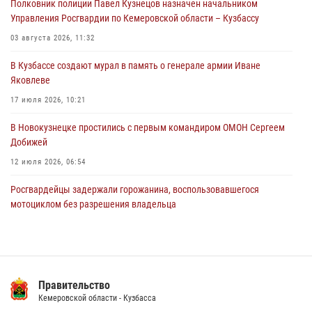
Полковник полиции Павел Кузнецов назначен начальником
Росгвардейцы задержали мужчину, повредившего имущество
Управления Росгвардии по Кемеровской области – Кузбассу
горожанки
03 августа 2026, 11:32
06 августа 2026, 08:17
1
В Кузбассе создают мурал в память о генерале армии Иване
Росгвардейцы пресекли противоправные действия и защитили
Яковлеве
новокузнечанку от агрессивного знакомого
17 июля 2026, 10:21
06 августа 2026, 07:16
В Новокузнецке простились с первым командиром ОМОН Сергеем
Добижей
12 июля 2026, 06:54
Росгвардейцы задержали горожанина, воспользовавшегося
мотоциклом без разрешения владельца
14 июля 2026, 08:52
1
Кузбасский спецназ принял участие в сборе снайперов Сибирского
округа Росгвардии
Правительство
24 июля 2026, 10:35
3
Кемеровской области - Кузбасса