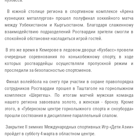
Кузбасса.
В южной столице региона в спортивном комплексе «Арена
кузнецких металлургов» прошел полуфинал хоккейного матча
между Узбекистаном и Кыргызстаном. Благодаря слаженному
взаимодействию подразделений Росгвардии зрители смогли в
спокойной обстановке насладиться игрой гостей.
В это же время в Кемерове в ледовом дворце «Кузбасс» провели
очередные соревнования по конькобежному спорту, в ходе
которых росгвардейцы осуществляли пропускной режим и
проследили за безопасностью спортсменов.
Финал волейбола на снегу при участии в охране правопорядка
сотрудников Росгвардии прошел в Таштаголе на горнолыжном
комплексе «Шерегеш». По итогам матчей мужская команда
нашего региона завоевала золото, а женская - бронзу. Кроме
этого, в «Губернском центре горнолыжного спорта и сноуборда»
прошли состязания в дисциплине параллельный слалом.
Закрытие II зимних Международных спортивных Игр «Дети Азии»
пройдет в субботу 4 марта в областном центре.