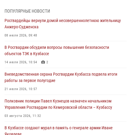
Росгвардейцы задержали в Кемерове дебошира, устроившего
ПОПУЛЯРНЫЕ НОВОСТИ
конфликт в медицинском учреждении
Росгвардейцы вернули домой несовершеннолетнюю жительницу
05 августа 2026, 09:30
Анжеро-Судженска
Росгвардейцы задержали участника драки, причинившего побои
08 июля 2026, 09:48
оппоненту
В Росгвардии обсудили вопросы повышения безопасности
05 августа 2026, 08:50
объектов ТЭК в Кузбассе
Росгвардейцы пресекли нарушение общественного порядка на
14 июля 2026, 10:54
2
городском пляже
Вневедомственная охрана Росгвардии Кузбасса подвела итоги
05 августа 2026, 08:10
работы за первое полугодие
Росгвардейцы в Юрге пресекли попытку проникновения на
21 июля 2026, 10:57
территорию частного домовладения
Полковник полиции Павел Кузнецов назначен начальником
05 августа 2026, 07:45
Управления Росгвардии по Кемеровской области – Кузбассу
03 августа 2026, 11:32
В Кузбассе создают мурал в память о генерале армии Иване
Яковлеве