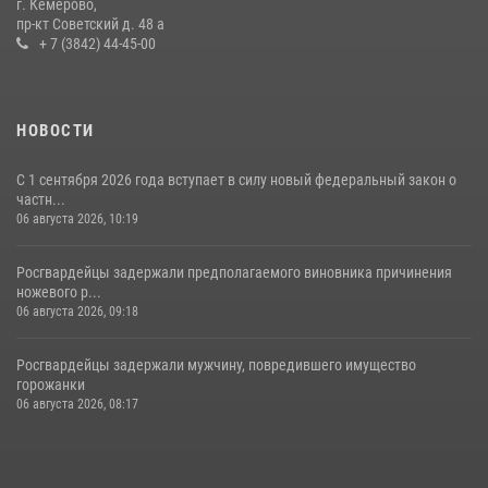
г. Кемерово,
пр-кт Советский д. 48 а
16 июля 2026, 06:43
1
1
+ 7 (3842) 44-45-00
НОВОСТИ
С 1 сентября 2026 года вступает в силу новый федеральный закон о
частн...
06 августа 2026, 10:19
Росгвардейцы задержали предполагаемого виновника причинения
ножевого р...
06 августа 2026, 09:18
Росгвардейцы задержали мужчину, повредившего имущество
горожанки
06 августа 2026, 08:17